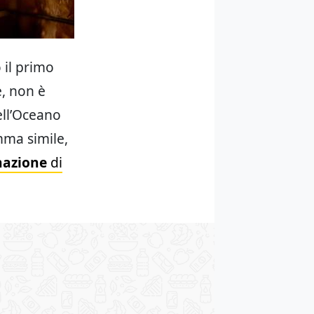
 il primo
, non è
ell’Oceano
ma simile,
nazione
di