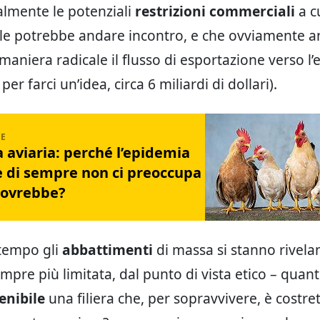
lmente le potenziali
restrizioni commerciali
a cu
ale potrebbe andare incontro, e che ovviamente 
maniera radicale il flusso di esportazione verso l’
per farci un’idea, circa 6 miliardi di dollari).
 aviaria: perché l’epidemia
e di sempre non ci preoccupa
dovrebbe?
 tempo gli
abbattimenti
di massa si stanno rivel
empre più limitata, dal punto di vista etico – quan
enibile
una filiera che, per sopravvivere, è costret