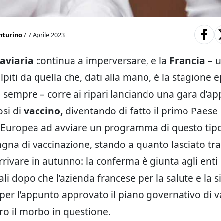
nturino
/ 7 Aprile 2023
 aviaria
continua a imperversare, e la
Francia
– u
lpiti da quella che, dati alla mano, è la stagione 
i sempre – corre ai ripari lanciando una gara d’ap
osi di
vaccino,
diventando di fatto il primo Paes
 Europea ad avviare un programma di questo tipo. 
gna di vaccinazione, stando a quanto lasciato tra
rivare in autunno: la conferma è giunta agli enti
li dopo che l’azienda francese per la salute e la s
 per l’appunto approvato il piano governativo di v
tro il morbo in questione.