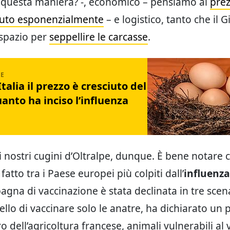
n questa maniera? -, economico – pensiamo al
prez
iuto esponenzialmente
– e logistico, tanto che il
spazio per
seppellire le carcasse
.
Italia il prezzo è cresciuto del
anto ha inciso l’influenza
 nostri cugini d’Oltralpe, dunque. È bene notare c
 fatto tra i Paese europei più colpiti dall’
influenza
gna di vaccinazione è stata declinata in tre scenar
ello di vaccinare solo le anatre, ha dichiarato un
o dell’agricoltura francese, animali vulnerabili al 