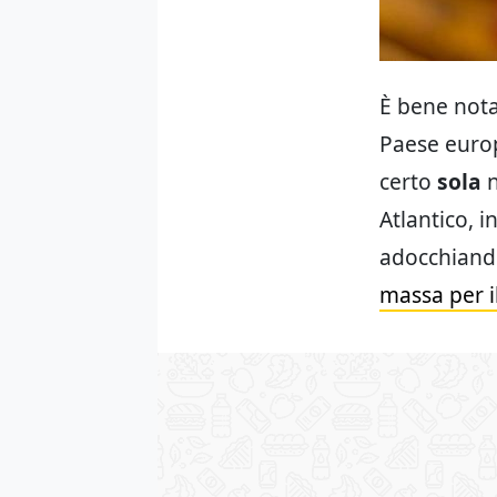
È bene nota
Paese euro
certo
sola
n
Atlantico, in
adocchiando
massa per i