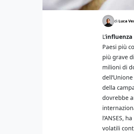
di
Luca Ve
L’
influenza
Paesi più co
più grave d
milioni di d
dell’Unione
della campa
dovrebbe ar
internaziona
l’ANSES, ha
volatili con