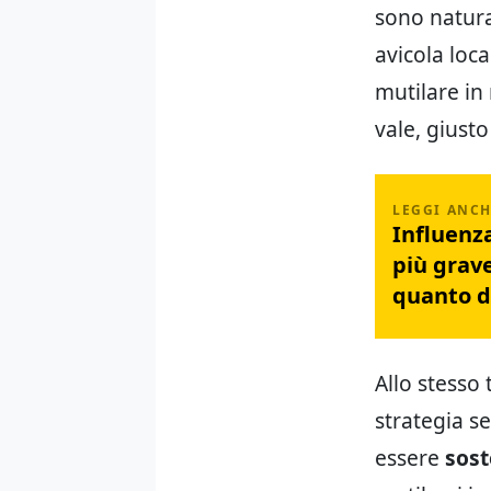
sono natura
avicola loc
mutilare in 
vale, giusto 
Influenza
più grav
quanto 
Allo stesso
strategia s
essere
sost