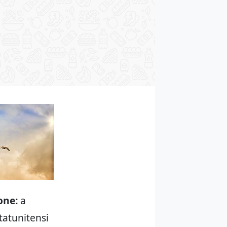
one:
a
tatunitensi