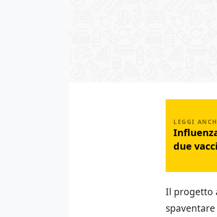
Influenza
due vacci
Il progetto 
spaventare 