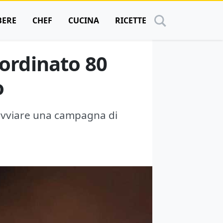
BERE
CHEF
CUCINA
RICETTE
 ordinato 80
o
i avviare una campagna di