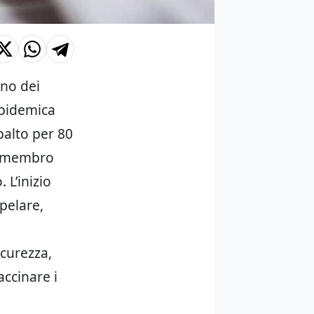
no dei
epidemica
palto per 80
e membro
L’inizio
pelare,
icurezza,
accinare i