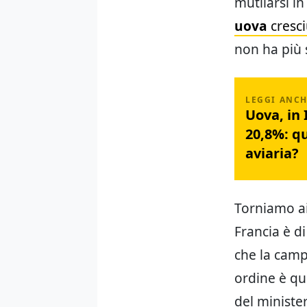
mutilarsi i
uova
cresc
non ha più 
Uova, in 
20,8%: qu
aviaria?
Torniamo ai
Francia è di
che la campa
ordine è qu
del minister