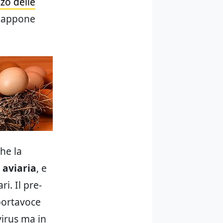
zo delle
 Giappone
he la
 aviaria
, e
i. Il pre-
 portavoce
virus ma in