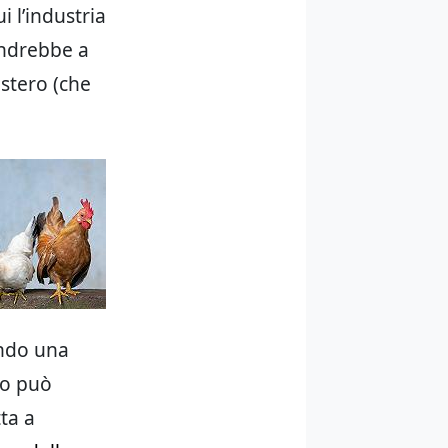
i l’industria
andrebbe a
estero (che
ando una
to può
ta a