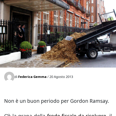
di
Federica Gemma
/ 20 Agosto 2013
Non è un buon periodo per Gordon Ramsay.
C’è la grana della
frode fiscale da risolvere
, il