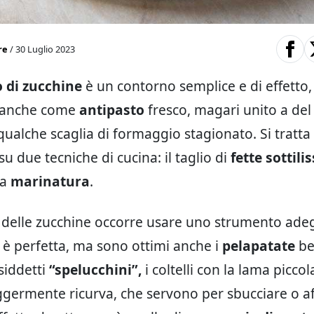
re
/ 30 Luglio 2023
 di zucchine
è un contorno semplice e di effetto
 anche come
antipasto
fresco, magari unito a de
qualche scaglia di formaggio stagionato. Si tratta 
su due tecniche di cucina: il taglio di
fette sottili
la
marinatura
.
io delle zucchine occorre usare uno strumento ade
è perfetta, ma sono ottimi anche i
pelapatate
ben
siddetti
“spelucchini”,
i coltelli con la lama piccola
eggermente ricurva, che servono per sbucciare o af