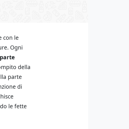
e con le
ure. Ogni
parte
compito della
lla parte
nzione di
chisce
do le fette