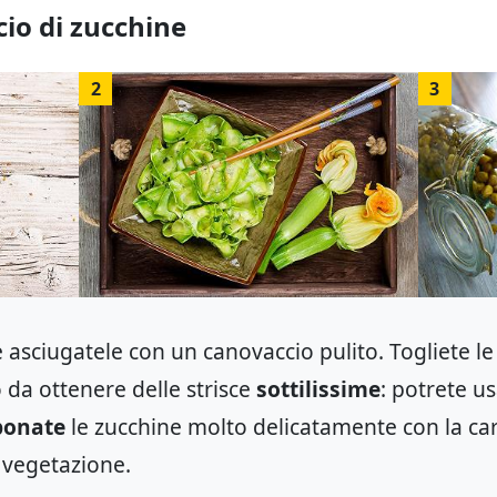
cio di zucchine
2
3
 asciugatele con un canovaccio pulito. Togliete le
 da ottenere delle strisce
sottilissime
: potrete u
onate
le zucchine molto delicatamente con la car
i vegetazione.