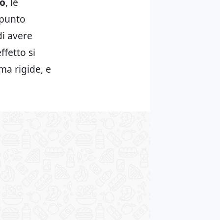
ro
, le
ppunto
di avere
ffetto si
 ma rigide, e