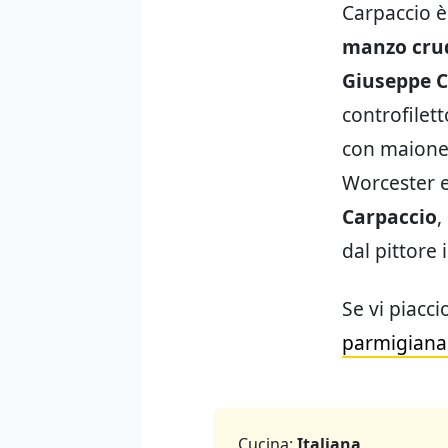
Carpaccio è
manzo cru
Giuseppe Ci
controfilett
con maiones
Worcester e
Carpaccio
,
dal pittore 
Se vi piacci
parmigiana 
Cucina:
Italiana