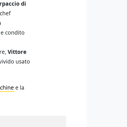
rpaccio di
 chef
a
 e condito
re,
Vittore
 vivido usato
chine
e la