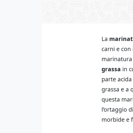
La
marinat
carni e con 
marinatura 
grassa
in c
parte acida 
grassa e a 
questa mari
l’ortaggio 
morbide e fl