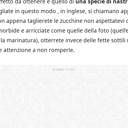
ffetto da ottenere è quello di
una specie di nast
gliate in questo modo , in inglese, si chiamano a
on appena taglierete le zucchine non aspettatevi 
morbide e arricciate come quelle della foto (quell’e
la marinatura), otterrete invece delle fette sottili
e attenzione a non romperle.