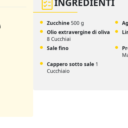
INGREDIENTI
Zucchine
500 g
Ag
i
Olio extravergine di oliva
Li
8 Cucchiai
Sale fino
Pr
Ma
Cappero sotto sale
1
Cucchiaio