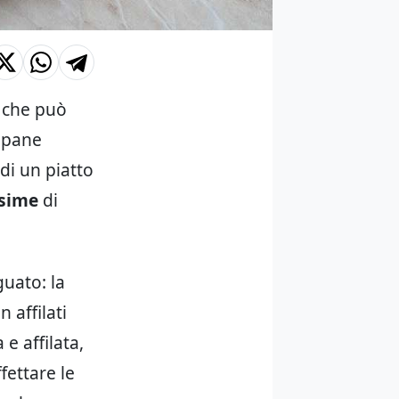
, che può
l pane
di un piatto
ssime
di
guato: la
 affilati
 e affilata,
fettare le