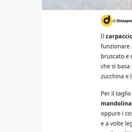
di
Dissapo
Il
carpaccio
funzionare
bruscato e 
che si basa 
zucchina e 
Per il tagl
mandolina
oppure i co
e a volte l