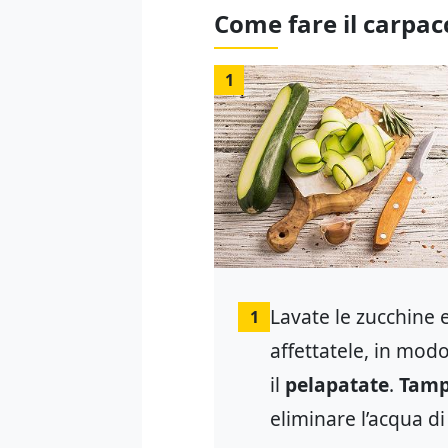
Come fare il carpac
1
Lavate le zucchine e
1
affettatele, in modo
il
pelapatate
.
Tamp
eliminare l’acqua d