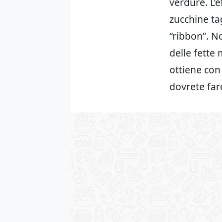
verdure. L’e
zucchine ta
“ribbon”. N
delle fette 
ottiene con 
dovrete far