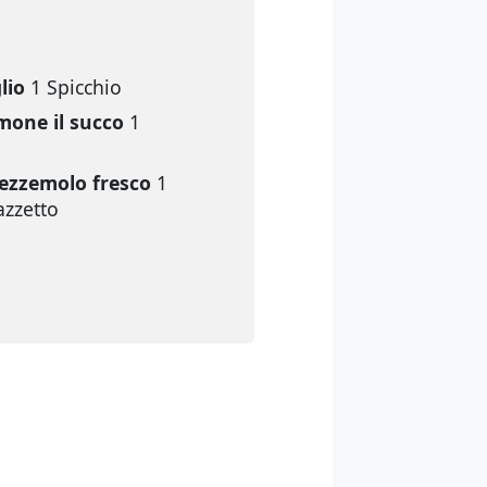
lio
1 Spicchio
mone il succo
1
ezzemolo fresco
1
zzetto