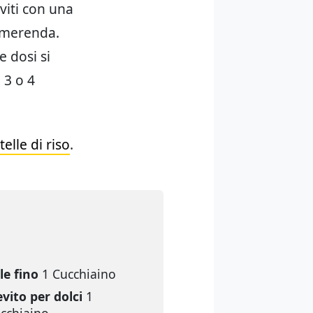
viti con una
a merenda.
e dosi si
 3 o 4
ttelle di riso
.
le fino
1 Cucchiaino
evito per dolci
1