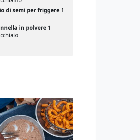
cchiaino
io di semi per friggere
1
nnella in polvere
1
cchiaio