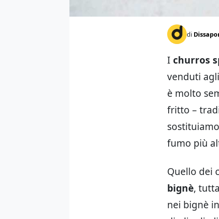
di
Dissapo
I
churros s
venduti agl
è molto semp
fritto – tra
sostituiamo 
fumo più al
Quello dei 
bignè
, tut
nei bignè i