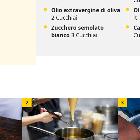
Cu
Olio extravergine di oliva
Ol
2 Cucchiai
lt
Zucchero semolato
Ca
bianco
3 Cucchiai
Cu
s
2
3