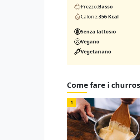
Prezzo:
Basso
Calorie:
356 Kcal
Senza lattosio
Vegano
Vegetariano
Come fare i churro
1