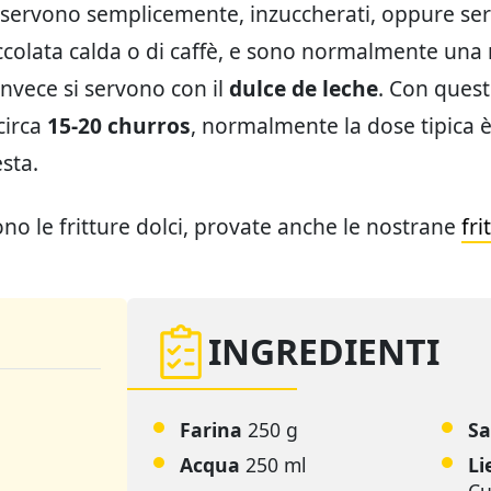
i servono semplicemente, inzuccherati, oppure ser
occolata calda o di caffè, e sono normalmente un
invece si servono con il
dulce de leche
. Con quest
irca
15-20 churros
, normalmente la dose tipica è
sta.
ono le fritture dolci, provate anche le nostrane
fri
INGREDIENTI
Farina
250 g
Sa
Acqua
250 ml
Li