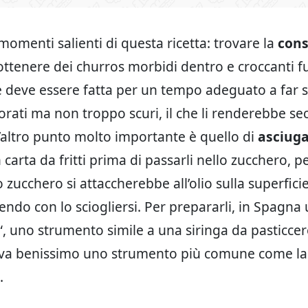
momenti salienti di questa ricetta: trovare la
cons
ottenere dei churros morbidi dentro e croccanti fuo
 deve essere fatta per un tempo adeguato a far s
orati ma non troppo scuri, il che li renderebbe s
L’altro punto molto importante è quello di
asciug
carta da fritti prima di passarli nello zucchero, p
o zucchero si attaccherebbe all’olio sulla superfici
endo con lo sciogliersi. Per prepararli, in Spagna
“, uno strumento simile a una siringa da pasticce
 va benissimo uno strumento più comune come la s
.