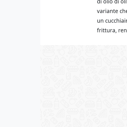
di olio di 
variante che
un cucchiain
frittura, re