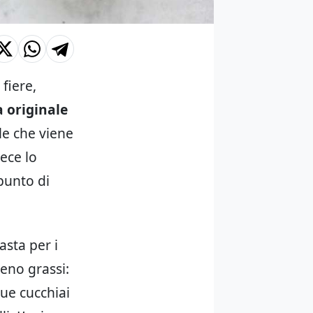
 fiere,
a originale
le che viene
vece lo
 punto di
asta per i
meno grassi:
due cucchiai