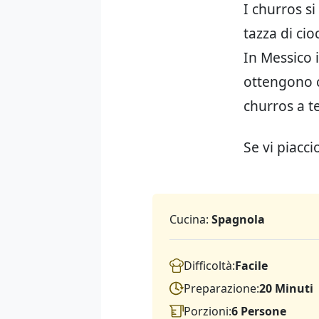
I churros s
tazza di ci
In Messico 
ottengono c
churros a te
Se vi piacci
Cucina:
Spagnola
Difficoltà:
Facile
Preparazione:
20 Minuti
Porzioni:
6 Persone