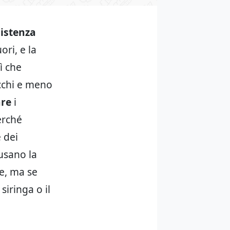
istenza
ri, e la
ì che
ecchi e meno
are
i
erché
e dei
 usano la
re, ma se
iringa o il