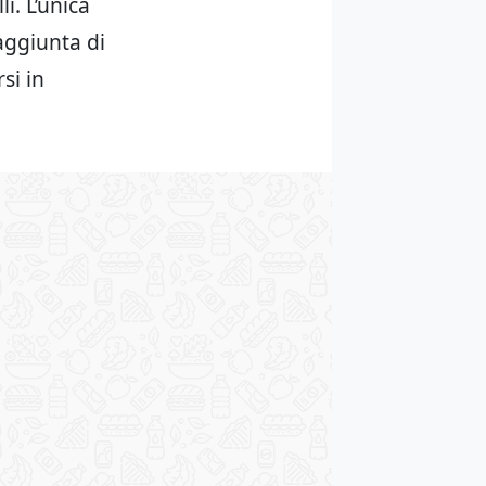
i. L’unica
’aggiunta di
si in