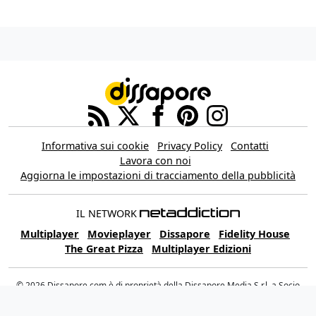
Informativa sui cookie
Privacy Policy
Contatti
Lavora con noi
Aggiorna le impostazioni di tracciamento della pubblicità
IL NETWORK
Multiplayer
Movieplayer
Dissapore
Fidelity House
The Great Pizza
Multiplayer Edizioni
© 2026 Dissapore.com è di proprietà della Dissapore Media S.r.l. a Socio
Unico, REA TR - 105943 – Piazza Europa, 19 – 05100 Terni (TR) Italy – P.IVA
12235531006