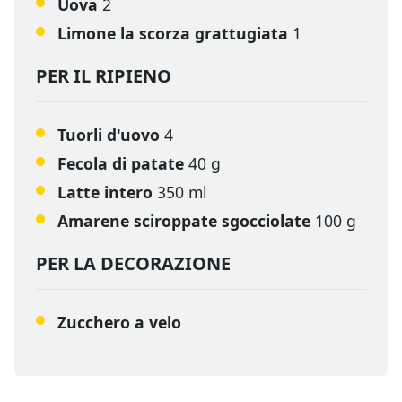
Uova
2
Limone la scorza grattugiata
1
PER IL RIPIENO
Tuorli d'uovo
4
Fecola di patate
40 g
Latte intero
350 ml
Amarene sciroppate sgocciolate
100 g
PER LA DECORAZIONE
Zucchero a velo