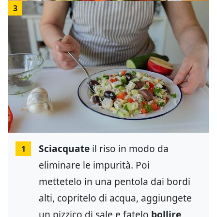
3
Sciacquate
il riso in modo da
1
eliminare le impurità. Poi
mettetelo in una pentola dai bordi
alti, copritelo di acqua, aggiungete
un pizzico di sale e fatelo
bollire