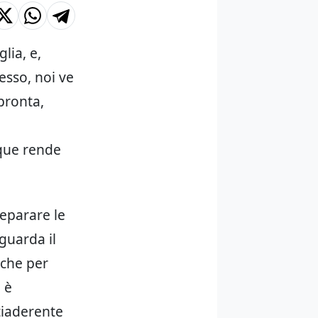
lia, e,
esso, noi ve
 pronta,
que rende
reparare le
guarda il
 che per
 è
tiaderente