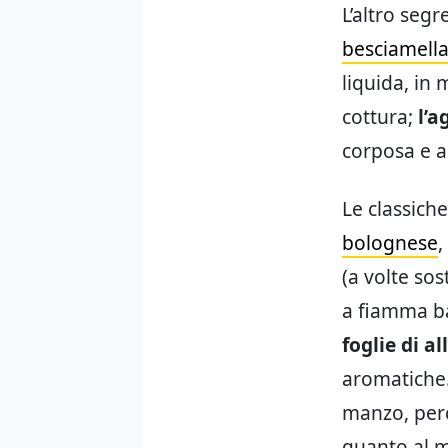
L’altro seg
besciamell
liquida, in
cottura;
l’a
corposa e a
Le classich
bolognese
,
(a volte sos
a fiamma ba
foglie di al
aromatiche. 
manzo, per
quanto al m