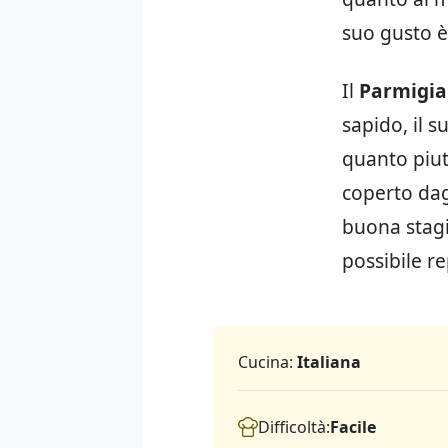
suo gusto è
Il
Parmigia
sapido, il 
quanto piut
coperto dag
buona stag
possibile re
Cucina:
Italiana
Difficoltà:
Facile