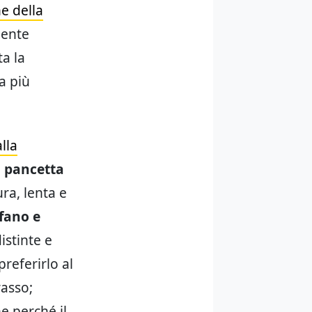
e della
mente
a la
a più
lla
a
pancetta
ura, lenta e
ofano e
istinte e
referirlo al
asso;
e perché il