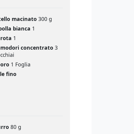
tello macinato
300 g
polla bianca
1
arota
1
modori concentrato
3
cchiai
loro
1 Foglia
le fino
urro
80 g