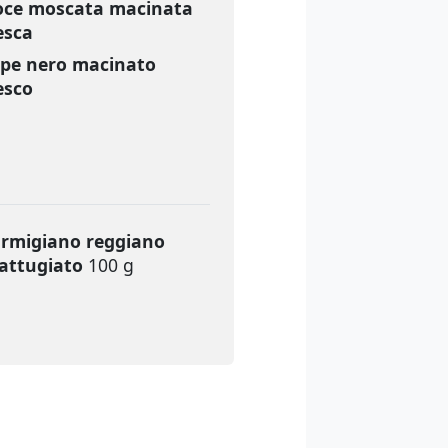
ce moscata macinata
esca
pe nero macinato
esco
rmigiano reggiano
attugiato
100 g