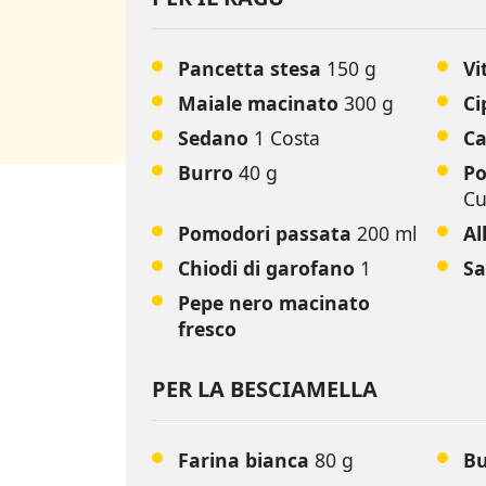
Pancetta stesa
150 g
Vi
Maiale macinato
300 g
Ci
Sedano
1 Costa
C
Burro
40 g
Po
Cu
Pomodori passata
200 ml
Al
Chiodi di garofano
1
Sa
Pepe nero macinato
fresco
PER LA BESCIAMELLA
Farina bianca
80 g
B