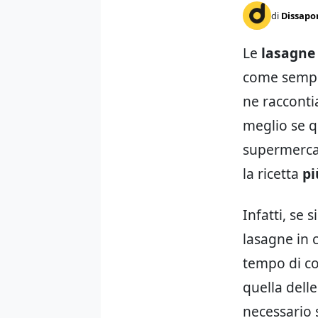
di
Dissapo
Le
lasagne 
come sempre
ne raccontia
meglio se qu
supermerca
la ricetta
pi
Infatti, se 
lasagne in 
tempo di co
quella delle
necessario 