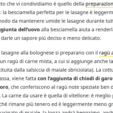
reto che vi condividiamo è quello della
preparazion
a
: la besciamella perfetta per le lasagne è legger
 modo da mantenere umide le lasagne durante tutt
ggiunta dell’uovo
alla besciamella aiuta a renderl
 darle un sapore più deciso e meno delicato.
e lasagne alla bolognese si preparano con il
ragù a
 un ragù di carne mista, a cui si aggiunge anche l
tituita dalla salsiccia di maiale sbriciolata). La cott
ssa, viene fatta
con l’aggiunta di chiodi di gar
loro
, che conferiscono al ragù note speziate ben d
La carne da usare è quella di vitellone: è meglio p
ché rimane più tenero ed è leggermente meno gr
acinato di maiale, la lonza andrà benissimo, anch