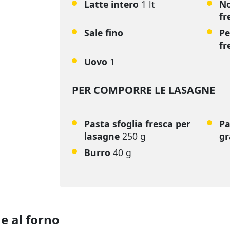
Latte intero
1 lt
No
fr
Sale fino
Pe
fr
Uovo
1
PER COMPORRE LE LASAGNE
Pasta sfoglia fresca per
Pa
lasagne
250 g
gr
Burro
40 g
e al forno