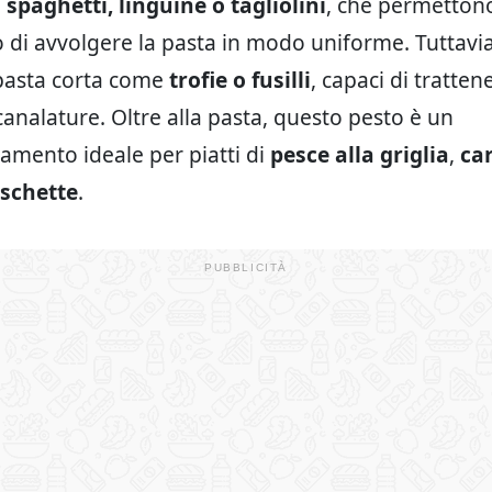
e
spaghetti, linguine o tagliolini
, che permettono
di avvolgere la pasta in modo uniforme. Tuttavia
pasta corta come
trofie o fusilli
, capaci di tratten
canalature. Oltre alla pasta, questo pesto è un
mento ideale per piatti di
pesce alla griglia
,
car
schette
.