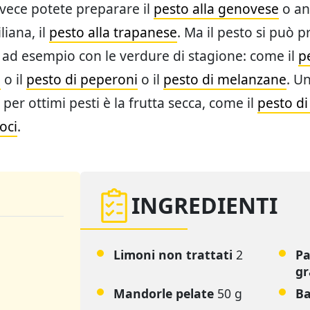
nvece potete preparare il
pesto alla genovese
o an
liana, il
pesto alla trapanese
. Ma il pesto si può p
 ad esempio con le verdure di stagione: come il
p
o
o il
pesto di peperoni
o il
pesto di melanzane
. Un
per ottimi pesti è la frutta secca, come il
pesto di
oci
.
INGREDIENTI
Limoni non trattati
2
Pa
gr
Mandorle pelate
50 g
Ba