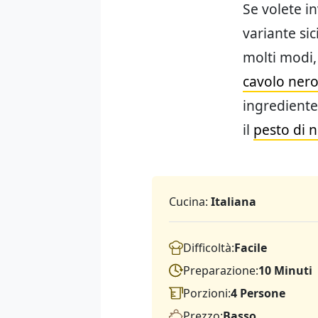
Se volete i
variante sici
molti modi,
cavolo ner
ingrediente 
il
pesto di n
Cucina:
Italiana
Difficoltà:
Facile
Preparazione:
10 Minuti
Porzioni:
4 Persone
Prezzo:
Basso