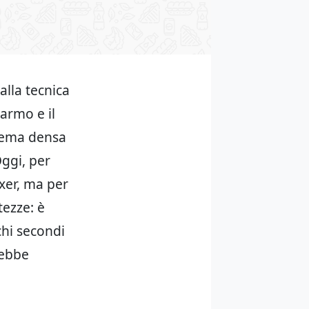
alla tecnica
armo e il
crema densa
Oggi, per
ixer, ma per
tezze: è
chi secondi
rebbe