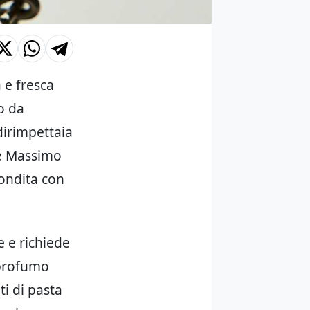
 e fresca
no da
 dirimpettaia
he Massimo
condita con
 e richiede
 profumo
ti di pasta