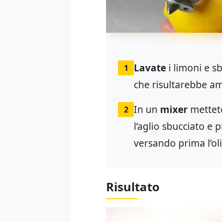
Lavate
i limoni e sb
1
che risultarebbe a
In un
mixer
mettete
2
l’aglio sbucciato e 
versando prima l’olio
Risultato