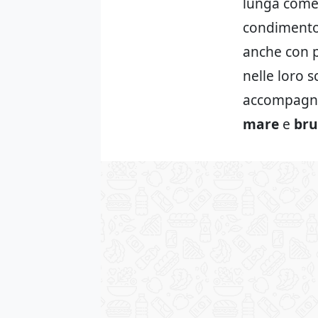
lunga com
condimento 
anche con 
nelle loro s
accompagna
mare
e
bru