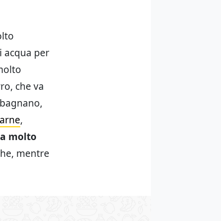
olto
di acqua per
molto
rro, che va
i bagnano,
carne
,
ta molto
che, mentre