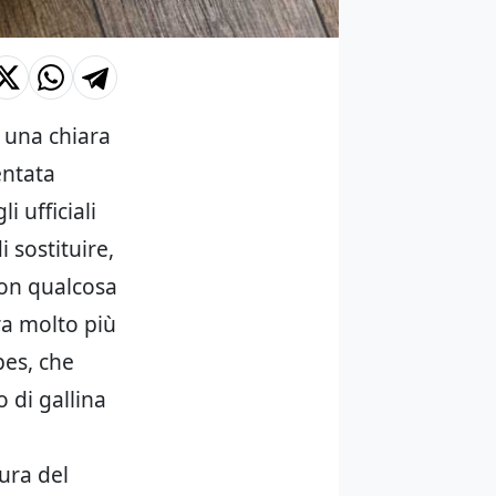
n una chiara
ventata
i ufficiali
i sostituire,
 con qualcosa
ra molto più
pes, che
o di gallina
ura del