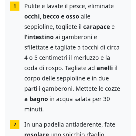
Pulite e lavate il pesce, eliminate
1
occhi, becco e osso
alle
seppioline, togliete il
carapace
e
l’intestino
ai gamberoni e
sfilettate e tagliate a tocchi di circa
4 o 5 centimetri il merluzzo e la
coda di rospo. Tagliate ad
anelli
il
corpo delle seppioline e in due
parti i gamberoni. Mettete le cozze
a bagno
in acqua salata per 30
minuti.
In una padella antiaderente, fate
2
rosolare
uno spicchio d’aglio,