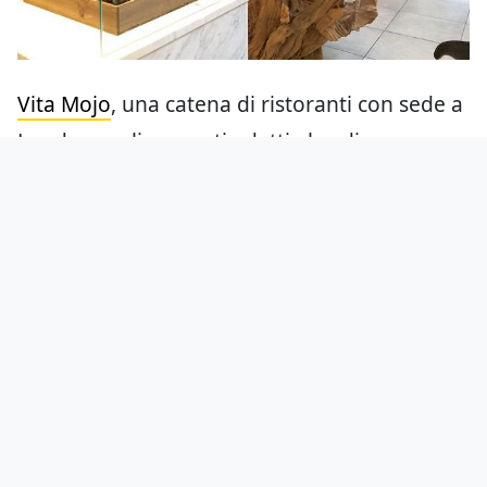
Vita Mojo
, una catena di ristoranti con sede a
Londra, realizza pasti adatti al codice
genetico personale dei clienti, insieme alla
società di analisi genetica canadese DNAfit.
Grazie a questa tendenza anche i singoli
prodotti acquistano importanza. Il tè, per
esempio, inizierà a essere considerato come
caffè o vino e i clienti saranno allettati da bar
di fascia alta lanciati da esperti.