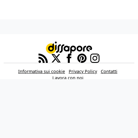
Informativa sui cookie
Privacy Policy
Contatti
Lavora con noi
Aggiorna le impostazioni di tracciamento della pubblicità
IL NETWORK
Multiplayer
Movieplayer
Dissapore
Fidelity House
The Great Pizza
Multiplayer Edizioni
© 2026 Dissapore.com è di proprietà della Dissapore Media S.r.l. a Socio
Unico, REA TR - 105943 – Piazza Europa, 19 – 05100 Terni (TR) Italy – P.IVA