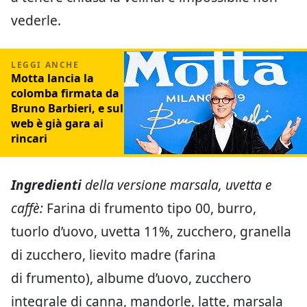
vederle.
Motta lancia la
colomba firmata da
Bruno Barbieri, e sul
web è già gara ai
rincari
Ingredienti
della versione marsala, uvetta e
caffè:
Farina di frumento tipo 00, burro,
tuorlo d’uovo, uvetta 11%, zucchero, granella
di zucchero, lievito madre (farina
di frumento), albume d’uovo, zucchero
integrale di canna, mandorle, latte, marsala