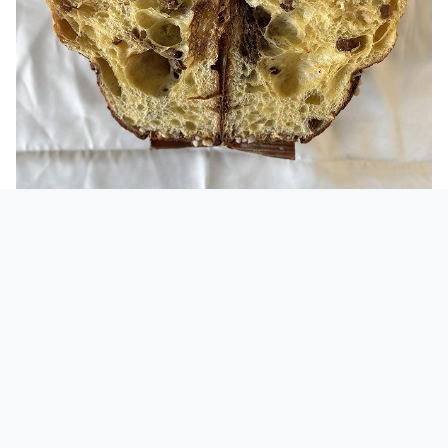
La glassa, leggermente sciolta
, si adensa
intorno agli zuccherini, tanti, e le mandorle,
intere e ben distribuite, sono morbide e dolci,
quasi succulente. L’interno è
variegato
: un
impasto al caffè,
profumatissimo, ben