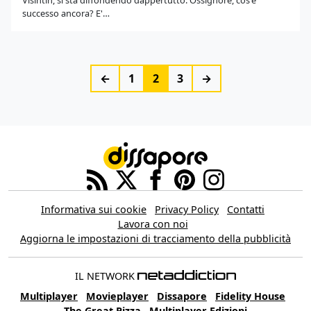
Visintin, si sta diffondendo dappertutto. Ossignore, cos'è
successo ancora? E'…
←
1
2
3
→
Informativa sui cookie
Privacy Policy
Contatti
Lavora con noi
Aggiorna le impostazioni di tracciamento della pubblicità
IL NETWORK
Multiplayer
Movieplayer
Dissapore
Fidelity House
The Great Pizza
Multiplayer Edizioni