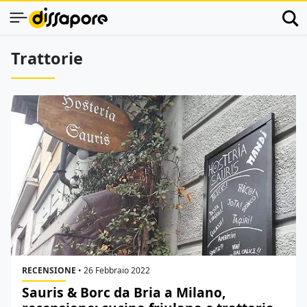
Trattorie
RECENSIONE
•
26 Febbraio 2022
Sauris & Borc da Bria a Milano,