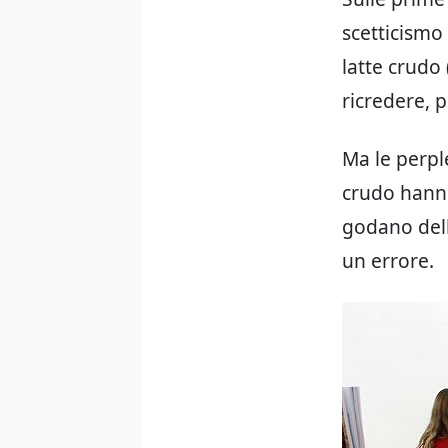
scetticismo 
latte crudo 
ricredere, p
Ma le perpl
crudo hanno
godano dell
un errore.