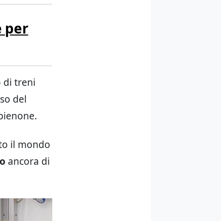
e per
 di treni
sso del
 pienone.
tto il mondo
do
ancora di