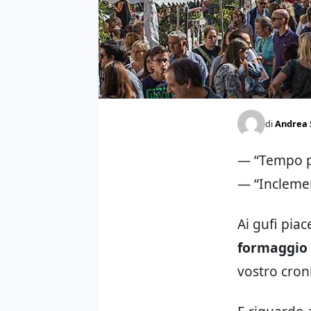
di
Andrea 
— “Tempo p
— “Incleme
Ai gufi pia
formaggio 
vostro croni