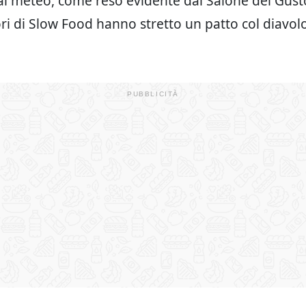
al meteo, come reso evidente dal Salone del Gusto
ri di Slow Food hanno stretto un patto col diavol