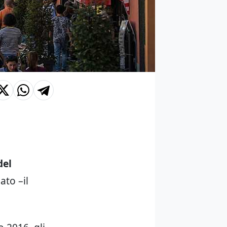
del
ato –il