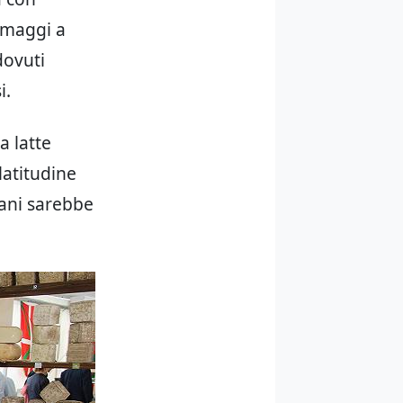
ormaggi a
dovuti
i.
a latte
latitudine
iani sarebbe