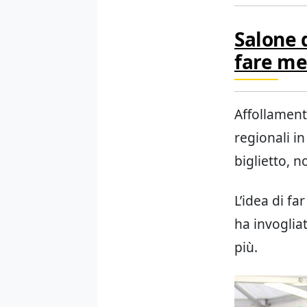
Salone d
fare me
Affollament
regionali in
biglietto, 
L’idea di f
ha invogliat
più.