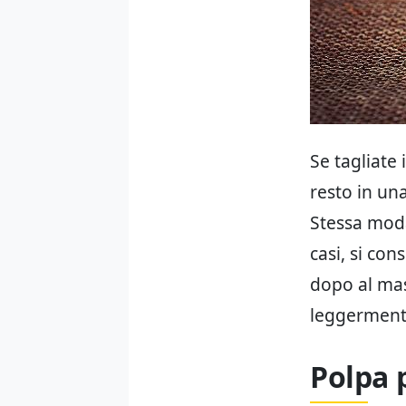
Se tagliate
resto in un
Stessa moda
casi, si con
dopo al mas
leggermente
Polpa 