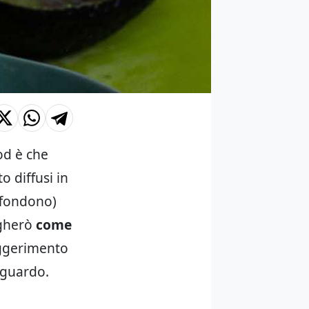
ood è che
o diffusi in
iffondono)
egherò
come
uggerimento
riguardo.