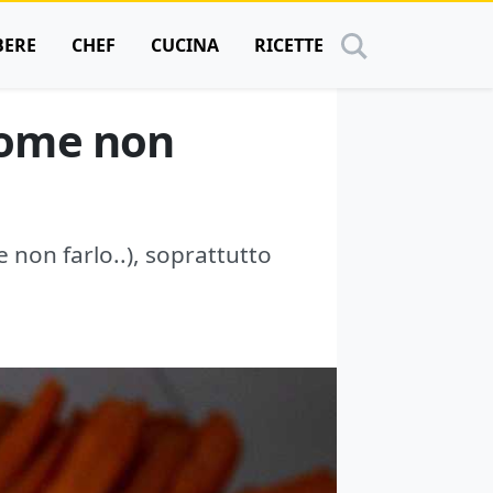
BERE
CHEF
CUCINA
RICETTE
come non
 non farlo..), soprattutto
.