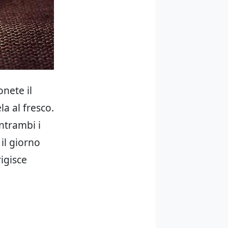
nete il
a al fresco.
ntrambi i
 il giorno
igisce