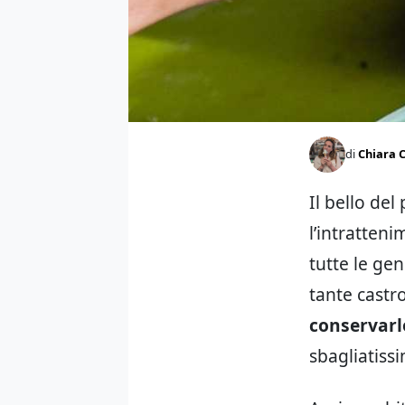
di
Chiara C
Il bello del
l’intratteni
tutte le gen
tante castro
conservarl
sbagliatissi