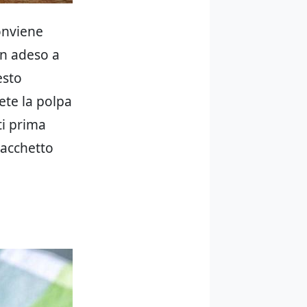
onviene
en adeso a
esto
ete la polpa
ti prima
sacchetto