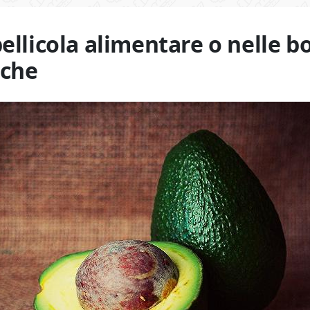
pellicola alimentare o nelle b
iche