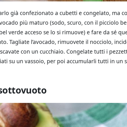
arlo già confezionato a cubetti e congelato, ma c
’avocado più maturo (sodo, scuro, con il picciolo b
 bel verde acceso se lo si rimuove) e fare da sé qu
o. Tagliate l’avocado, rimuovete il nocciolo, incid
 scavate con un cucchiaio. Congelate tutti i pezzet
ati su un vassoio, per poi accumularli tutti in un 
sottovuoto