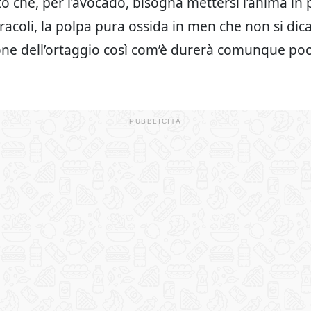
to che, per l’avocado, bisogna mettersi l’anima in
racoli, la polpa pura ossida in men che non si dic
ne dell’ortaggio così com’è durerà comunque poc