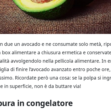
 in due un avocado e ne consumate solo metà, ripo
a box alimentare a chiusura ermetica e conservatel
lità avvolgendolo nella pellicola alimentare. In e
siglia di finire l’avocado avanzato entro poche ore,
simo. Ricordate però una cosa: se la polpa si ingr
 in superficie, non è da buttare via!
pura in congelatore