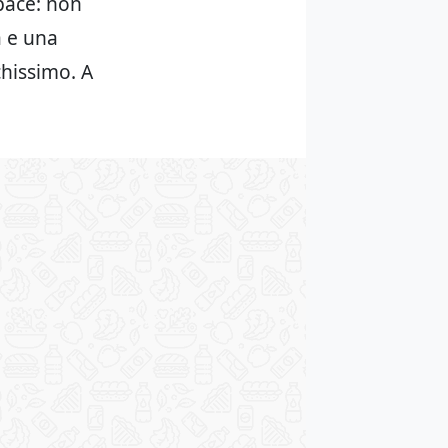
 pace: non
a e una
hissimo. A