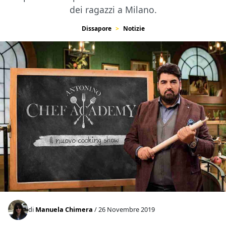
dei ragazzi a Milano.
Dissapore
Notizie
di
Manuela Chimera
/ 26 Novembre 2019