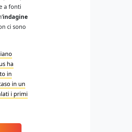
e a fonti
’
indagine
on ci sono
siano
rus ha
to in
caso in un
ati i primi