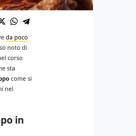
ove
da poco
aso noto di
nel corso
he sta
ppo
come si
i nel
po in