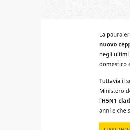
La paura er
nuovo cepp
negli ultim
domestico e 
Tuttavia il
Ministero d
l’
H5N1 clade
anni e che 