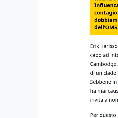
Influenza
contagio 
dobbiamo
dell’OMS
Erik Karlss
capo ad inte
Cambodge,
di un clade 
Sebbene in 
ha mai caus
invita a non
Per questo 