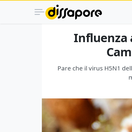
Influenza a
Camb
Pare che il virus H5N1 del
m