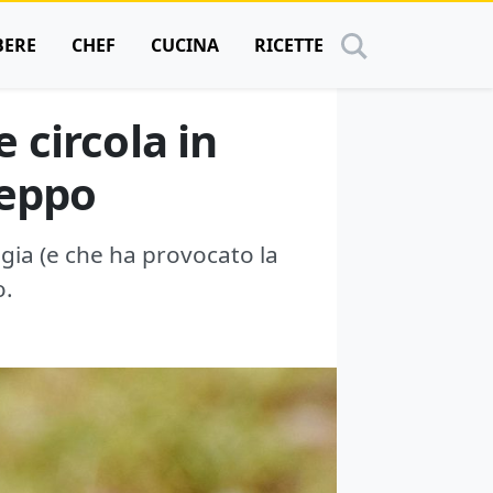
BERE
CHEF
CUCINA
RICETTE
e circola in
ceppo
ogia (e che ha provocato la
o.