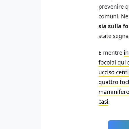
prevenire qu
comuni. Nel
sia sulla f
state segna
E mentre
in
focolai qui 
ucciso centi
quattro fo
mammifero 
casi
.