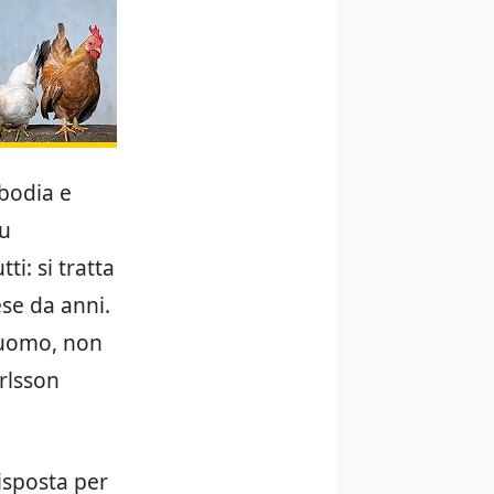
mbodia e
du
tti: si tratta
ese da anni.
l’uomo, non
rlsson
isposta per