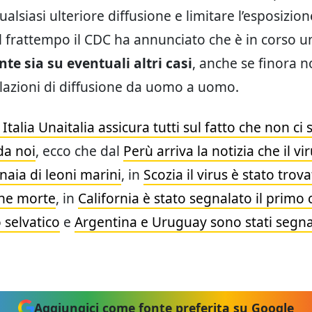
alsiasi ulteriore diffusione e limitare l’esposizion
 frattempo il CDC ha annunciato che è in corso un
onte sia su eventuali altri casi
, anche se finora n
lazioni di diffusione da uomo a uomo.
 Italia Unaitalia assicura tutti sul fatto che non ci 
da noi
, ecco che dal
Perù arriva la notizia che il vi
naia di leoni marini
, in
Scozia il virus è stato trova
che morte
, in
California è stato segnalato il primo 
selvatico
e
Argentina e Uruguay sono stati segnal
Aggiungici come fonte preferita su Google