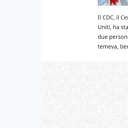
Il CDC, il C
Uniti, ha st
due person
temeva, ben