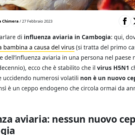
a Chimera
/ 27 Febbraio 2023
arlare di
influenza aviaria in Cambogia
: qui, d
 bambina a causa del virus
(si tratta del primo c
e dell’influenza aviaria in una persona nel paese 
decennio), ecco che è stabilito che il
virus H5N1
c
e uccidendo numerosi volatili
non è un nuovo ce
sì è un ceppo endogeno che circola ormai da ann
nza aviaria: nessun nuovo cep
gia