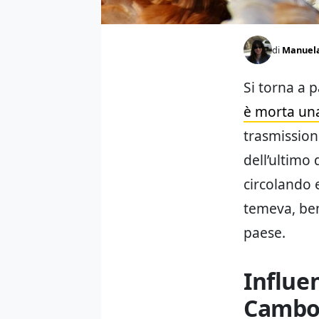
di
Manuel
Si torna a p
è morta una
trasmission
dell’ultimo 
circolando 
temeva, ben
paese.
Influe
Cambo