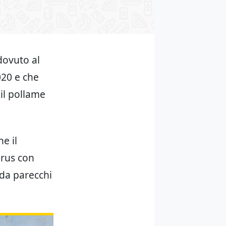
dovuto al
020 e che
il pollame
e il
irus con
 da parecchi