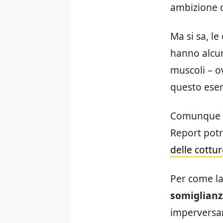
ambizione 
Ma si sa, le
hanno alcun
muscoli – o
questo eserc
Comunque l’
Report potr
delle cottu
Per come la
somiglianza
imperversan