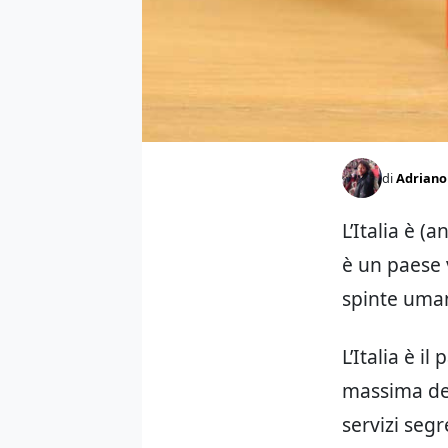
di
Adriano 
L’Italia è (
è un paese 
spinte uman
L’Italia è i
massima del
servizi seg