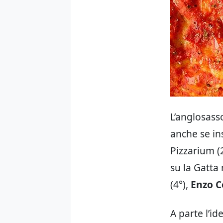
L’anglosass
anche se in
Pizzarium (2
su la Gatta
(4°),
Enzo C
A parte l’id