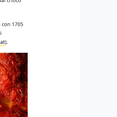
al critico
e con 1705
i
at
).