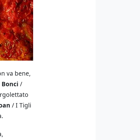
on va bene,
 Bonci
/
irgolettato
oan
/ I Tigli
a.
a,