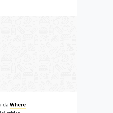
ta da
Where