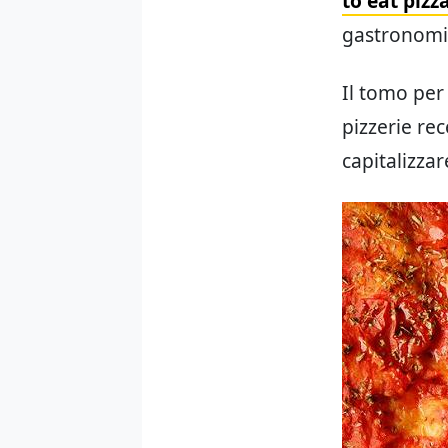
to eat pizz
gastronomi
Il tomo per
pizzerie rec
capitalizza