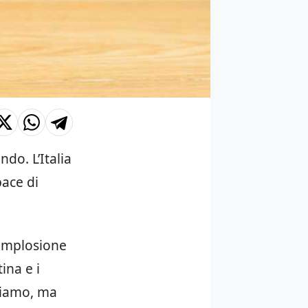
ndo. L’Italia
pace di
i implosione
ina e i
giamo, ma