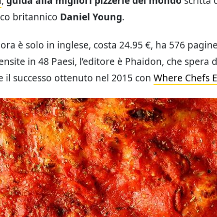
a
,
guida alla migliori pizzerie del mondo
scritta d
co britannico
Daniel Young
.
 ora è solo in inglese, costa 24.95 €, ha 576 pagin
ensite in 48 Paesi, l’editore è Phaidon, che spera d
re il successo ottenuto nel 2015 con
Where Chefs E