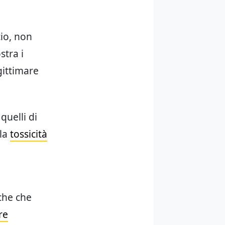
cio, non
stra i
gittimare
quelli di
lla
tossicità
iche che
re