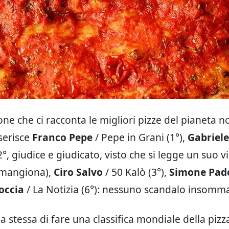
one che ci racconta le migliori pizze del pianeta n
serisce
Franco Pepe
/ Pepe in Grani (1°),
Gabriele
°, giudice e giudicato, visto che si legge un suo v
 mangiona),
Ciro Salvo
/ 50 Kalò (3°),
Simone Pad
occia
/ La Notizia (6°): nessuno scandalo insomm
ea stessa di fare una classifica mondiale della pizz