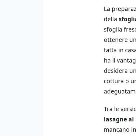
La preparaz
della
sfogl
sfoglia fre
ottenere un
fatta in cas
ha il vanta
desidera un
cottura o 
adeguatame
Tra le vers
lasagne al
mancano int