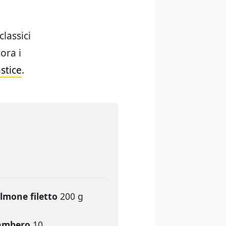
classici
ora i
astice
.
lmone filetto
200 g
ambero
10