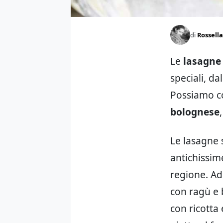
di
Rossella
Le
lasagne 
speciali, da
Possiamo co
bolognese
Le lasagne 
antichissim
regione. Ad
con ragù e b
con ricotta 