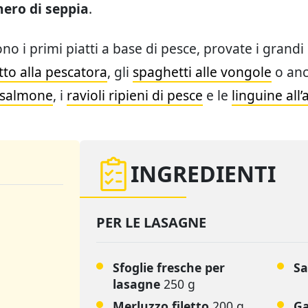
nero di seppia
.
ono i primi piatti a base di pesce, provate i grandi 
tto alla pescatora
, gli
spaghetti alle vongole
o anc
l salmone
, i
ravioli ripieni di pesce
e le
linguine all’
INGREDIENTI
PER LE LASAGNE
Sfoglie fresche per
Sa
lasagne
250 g
Merluzzo filetto
200 g
G