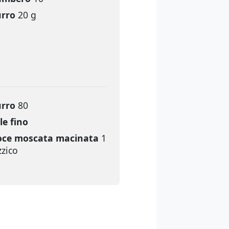
urro
20 g
urro
80
le fino
ce moscata macinata
1
zzico