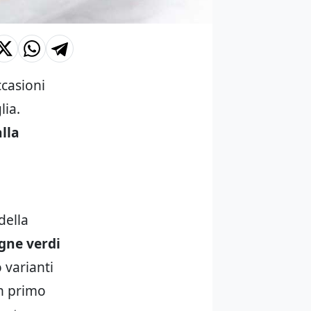
casioni
lia.
lla
della
gne verdi
 varianti
un primo