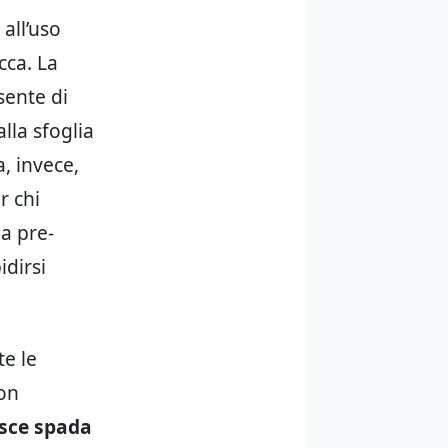
all’uso
cca. La
sente di
lla sfoglia
a, invece,
r chi
a pre-
dirsi
te le
non
sce spada