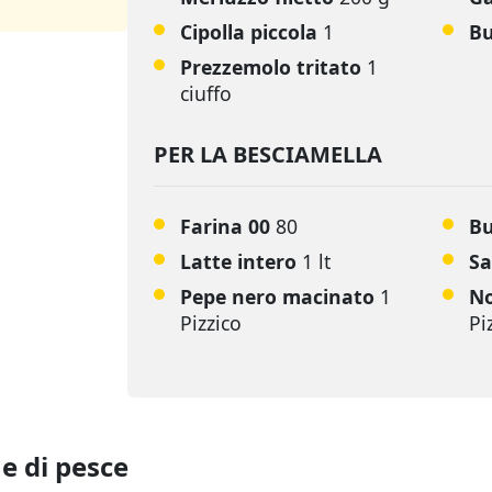
Cipolla piccola
1
B
Prezzemolo tritato
1
ciuffo
PER LA BESCIAMELLA
Farina 00
80
B
Latte intero
1 lt
Sa
Pepe nero macinato
1
No
Pizzico
Pi
e di pesce