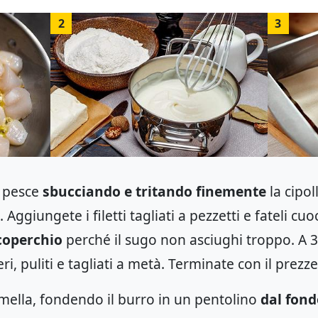
2
3
i pesce
sbucciando e tritando finemente
la cipol
 Aggiungete i filetti tagliati a pezzetti e fateli cu
coperchio
perché il sugo non asciughi troppo. A 3
i, puliti e tagliati a metà. Terminate con il prezz
mella, fondendo il burro in un pentolino
dal fond