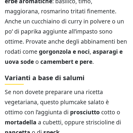
erbe aromatiche
: basilico, timo,
maggiorana, rosmarino tritati finemente.
Anche un cucchiaino di curry in polvere o un
po’ di paprika aggiunte all’impasto sono
ottime. Provate anche degli abbinamenti ben
rodati come
gorgonzola e noci
,
asparagi e
uova sode
o
camembert e pere
.
Varianti a base di salumi
Se non dovete preparare una ricetta
vegetariana, questo plumcake salato è
ottimo con l’aggiunta di
prosciutto
cotto o
mortadella
a cubetti, oppure striscioline di
pancetta
o di
speck
.