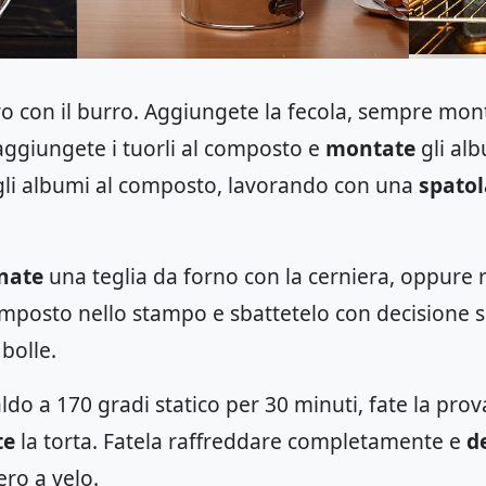
o con il burro. Aggiungete la fecola, sempre mon
 aggiungete i tuorli al composto e
montate
gli al
li albumi al composto, lavorando con una
spatol
inate
una teglia da forno con la cerniera, oppure ri
omposto nello stampo e sbattetelo con decisione s
bolle.
ldo a 170 gradi statico per 30 minuti, fate la prov
te
la torta. Fatela raffreddare completamente e
d
ero a velo.