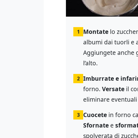
Montate
lo zuccher
1
albumi dai tuorli e
Aggiungete anche g
l’alto.
Imburrate e infar
2
forno.
Versate
il c
eliminare eventuali 
Cuocete
in forno ca
3
Sfornate
e
sforma
spolverata di zucch