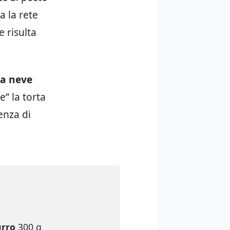
a la rete
e risulta
a neve
e” la torta
enza di
urro
300 g