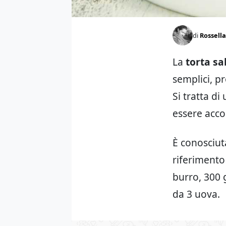
di
Rossella
La
torta s
semplici, p
Si tratta di
essere acco
È conosciut
riferimento
burro, 300 
da 3 uova.