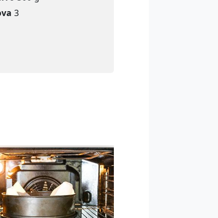
ova
3