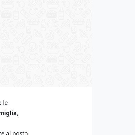
 le
miglia
,
te al posto