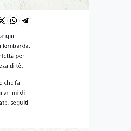
origini
a lombarda.
rfetta per
za di tè.
e che fa
 grammi di
te, seguiti