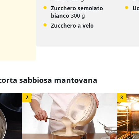
Zucchero semolato
U
bianco
300 g
Zucchero a velo
 torta sabbiosa mantovana
2
3