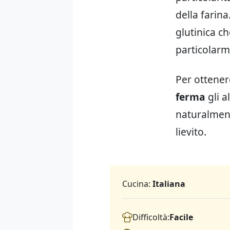
della farina
glutinica ch
particolarm
Per ottene
ferma
gli a
naturalment
lievito.
Cucina:
Italiana
Difficoltà:
Facile