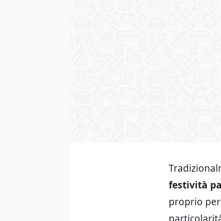
Tradizional
festività p
proprio per 
particolarit