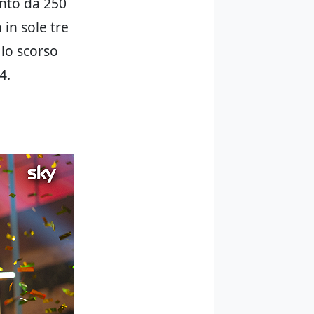
onto da 250
à in sole tre
 lo scorso
4.