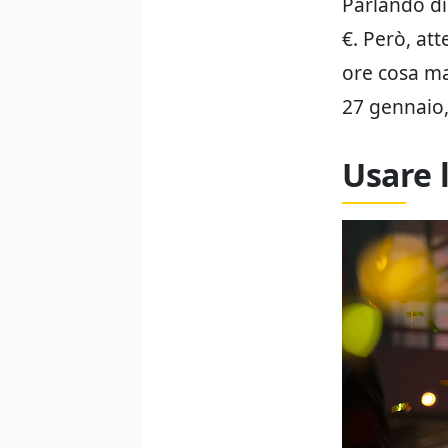
Parlando di 
€. Però, att
ore cosa ma
27 gennaio,
Usare 