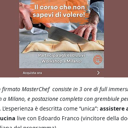
firmato MasterChef consiste in 3 ore di full immers
 a Milano, e postazione completa con grembiule pe
. L’esperienza è descritta come “unica”:
assistere 
cucina
live con Edoardo Franco (vincitore della d
aliana del programma).