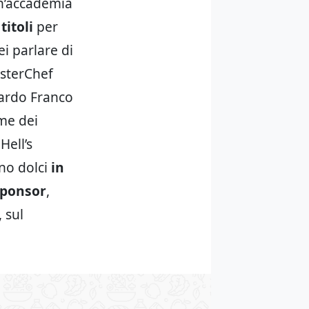
un’accademia
titoli
per
i parlare di
asterChef
doardo Franco
ome dei
Hell’s
no dolci
in
sponsor
,
 sul