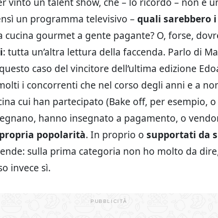
er vinto un talent show, che – lo ricordo – non è 
ensì un programma televisivo –
quali sarebbero i 
a cucina gourmet a gente pagante? O, forse, dovre
i
: tutta un’altra lettura della faccenda. Parlo di M
n questo caso del vincitore dell’ultima edizione E
olti i concorrenti che nel corso degli anni e a n
cina cui han partecipato (Bake off, per esempio, o 
nsegnano, hanno insegnato a pagamento, o vendo
 propria popolarità
. In proprio o
supportati da 
iende: sulla prima categoria non ho molto da dire,
o invece sì.