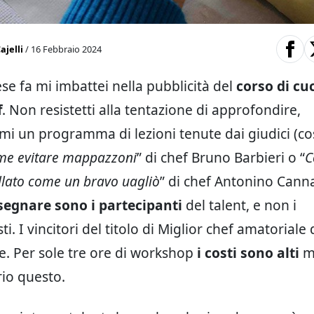
ajelli
/ 16 Febbraio 2024
e fa mi imbattei nella pubblicità del
corso di cu
f
. Non resistetti alla tentazione di approfondire,
i un programma di lezioni tenute dai giudici (co
me evitare mappazzoni
” di chef Bruno Barbieri o “
C
llato come un bravo uagliò
” di chef Antonino Canna
segnare sono i partecipanti
del talent, e non i
ti. I vincitori del titolo di Miglior chef amatoriale d
ne. Per sole tre ore di workshop
i costi sono alti
ma
io questo.