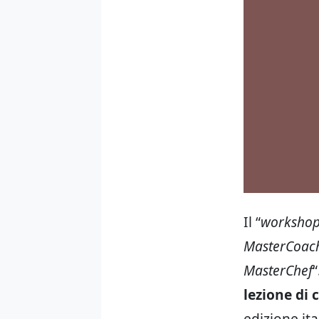
Il “
workshop 
MasterCoach
MasterChef
“
lezione di 
edizione it