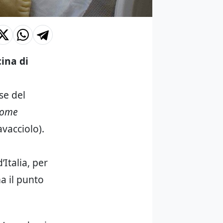
cina di
se del
ome
vacciolo).
’Italia, per
 il punto