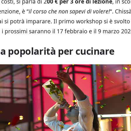
costi, si parla di 2
00 € per 3 ore di lezione
, in sc
enzione, è “
il corso che non sapevi di volere!
“. Chiss
i si potrà imparare. Il primo workshop si è svolto
 i prossimi saranno il 17 febbraio e il 9 marzo 202
la popolarità per cucinare