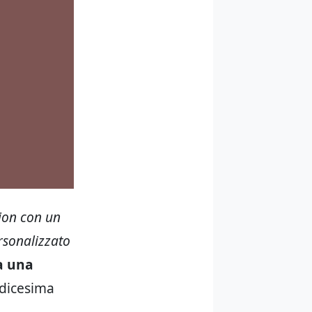
ion con un
rsonalizzato
a una
odicesima