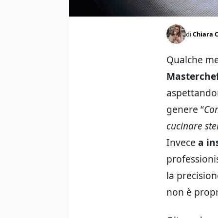
di
Chiara C
Qualche mes
Masterche
aspettandom
genere “
Co
cucinare ste
Invece
a in
professionis
la precisio
non è propr