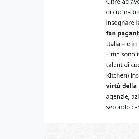
Oltre ad av
di cucina b
insegnare l
fan pagant
Italia – e i
– ma sono m
talent di cu
Kitchen) i
virtù della
agenzie, az
secondo cas