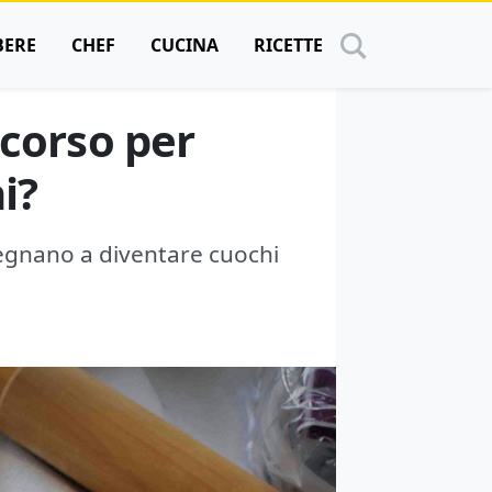
BERE
CHEF
CUCINA
RICETTE
 corso per
i?
segnano a diventare cuochi