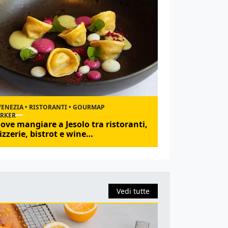
VENEZIA • RISTORANTI • GOURMAP
ove mangiare a Jesolo tra ristoranti,
izzerie, bistrot e wine…
Vedi tutte