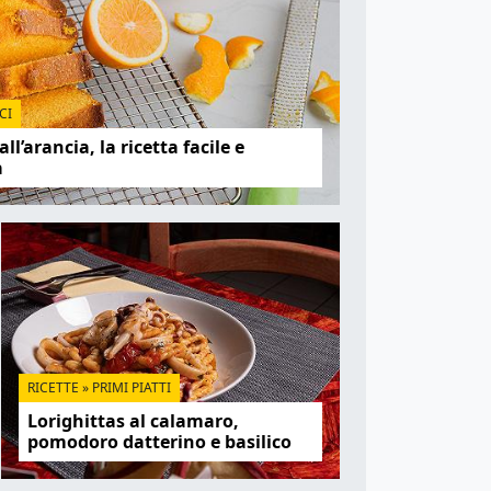
CI
l’arancia, la ricetta facile e
a
RICETTE
»
PRIMI PIATTI
Lorighittas al calamaro,
pomodoro datterino e basilico