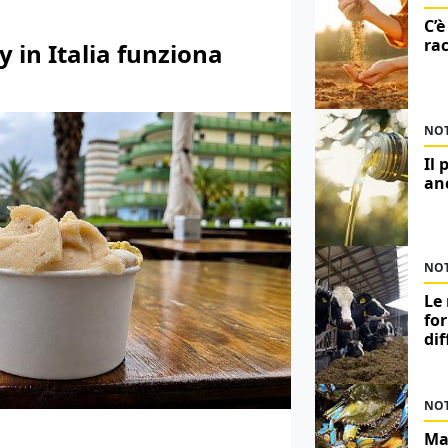
C’è
rac
 in Italia funziona
NOT
Il 
an
NOT
Le 
for
dif
NOT
Ma