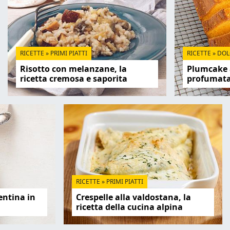
RICETTE
»
PRIMI PIATTI
RICETTE
»
DOL
Risotto con melanzane, la
Plumcake al
ricetta cremosa e saporita
profumat
RICETTE
»
PRIMI PIATTI
entina in
Crespelle alla valdostana, la
ricetta della cucina alpina