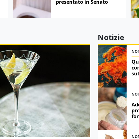
presentato in Senato
Notizie
NOT
Qu
co
su
NOT
Ad
pro
fo
NOT