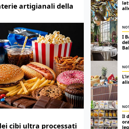
lat
terie artigianali della
al
NOT
I B
del
Bal
NOT
L’i
al
NOT
Il 
ora
ei cibi ultra processati
leg