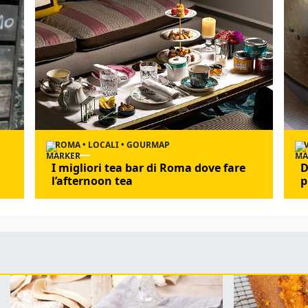
ROMA • LOCALI • GOURMAP
I migliori tea bar di Roma dove fare
D
l’afternoon tea
p