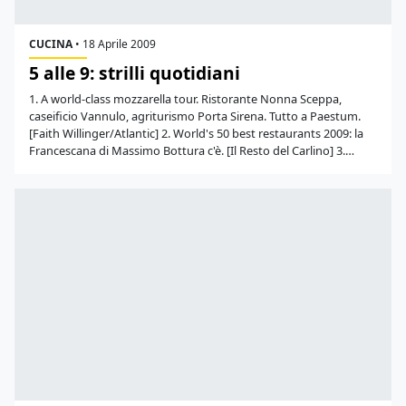
CUCINA
•
18 Aprile 2009
5 alle 9: strilli quotidiani
1. A world-class mozzarella tour. Ristorante Nonna Sceppa,
caseificio Vannulo, agriturismo Porta Sirena. Tutto a Paestum.
[Faith Willinger/Atlantic] 2. World's 50 best restaurants 2009: la
Francescana di Massimo Bottura c'è. [Il Resto del Carlino] 3.…