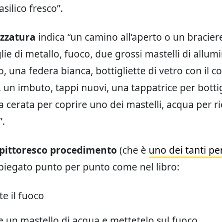
basilico fresco”.
zzatura
indica “un camino all’aperto o un bracier
lie di metallo, fuoco, due grossi mastelli di allum
, una federa bianca, bottigliette di vetro con il co
 un imbuto, tappi nuovi, una tappatrice per bottig
la cerata per coprire uno dei mastelli, acqua per 
”.
pittoresco procedimento
(che è
uno dei tanti per
spiegato punto per punto come nel libro:
e il fuoco
e un mastello di acqua e mettetelo sul fuoco