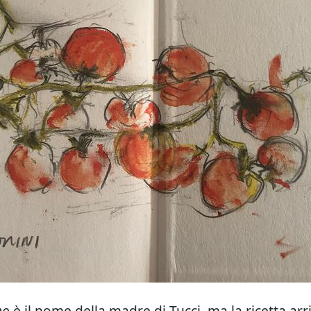
no
è il nome della madre di Tucci, ma la ricetta arr