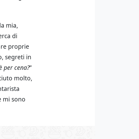
la mia,
erca di
are proprie
, segreti in
 per cena?
”
iuto molto,
tarista
 e mi sono