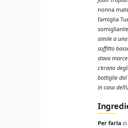
nonna mater
famiglia Tu
somigliante 
simile a una
soffitto bas
stava marcen
c’erano degli
bottiglie da
in casa dell
Ingredi
Per farla
ci