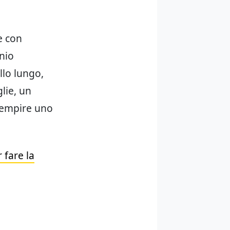
e con
inio
llo lungo,
lie, un
riempire uno
 fare la