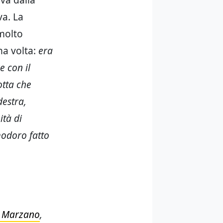
a. La
 molto
una volta:
era
e con il
otta che
destra,
ità di
modoro fatto
n Marzano
,