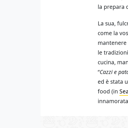
la prepara 
La sua, ful
come la vos
mantenere s
le tradizion
cucina, mani
“
Cazzi e pat
ed è stata
food (in
Sea
innamorata 