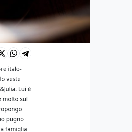
ore italo-
lo veste
&Julia. Lui è
e molto sul
 propongo
suo pugno
ua famiglia