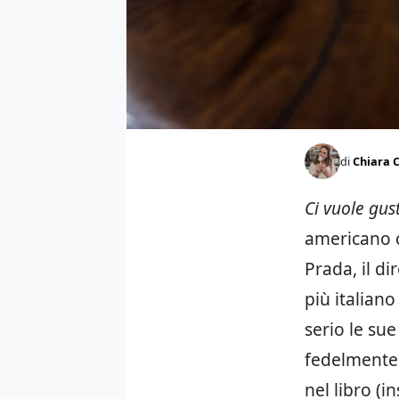
di
Chiara C
Ci vuole gus
americano c
Prada, il di
più italian
serio le su
fedelment
nel libro (