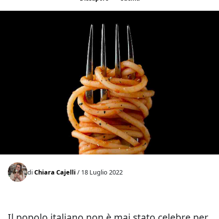
di
Chiara Cajelli
/ 18 Luglio 2022
Il popolo italiano non è mai stato celebre per