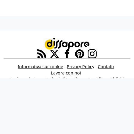
Informativa sui cookie
Privacy Policy
Contatti
Lavora con noi
Aggiorna le impostazioni di tracciamento della pubblicità
IL NETWORK
Multiplayer
Movieplayer
Dissapore
Fidelity House
The Great Pizza
Multiplayer Edizioni
© 2026 Dissapore.com è di proprietà della Dissapore Media S.r.l. a Socio
Unico, REA TR - 105943 – Piazza Europa, 19 – 05100 Terni (TR) Italy – P.IVA