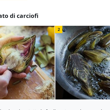
to di carciofi
2