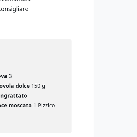
 consigliare
ova
3
ovola dolce
150 g
ngrattato
oce moscata
1 Pizzico