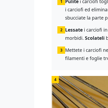
Pulite
i carciofi to
1
i carciofi ed elimin
sbucciate la parte p
Lessate
i carciofi 
2
morbidi.
Scolateli
b
Mettete i carciofi n
3
filamenti e foglie 
4