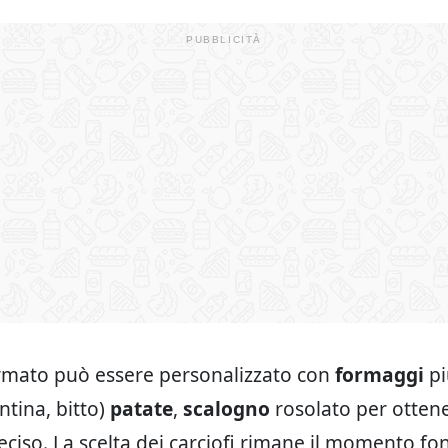
rmato può essere personalizzato con
formaggi
pi
ntina, bitto)
patate
,
scalogno
rosolato per otten
eciso. La scelta dei carciofi rimane il momento f