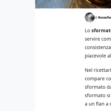
di
Rossella
Lo
sformato
servire com
consistenza
piacevole a
Nel ricetta
compare con
sformato da 
sformato si 
a un flan a 