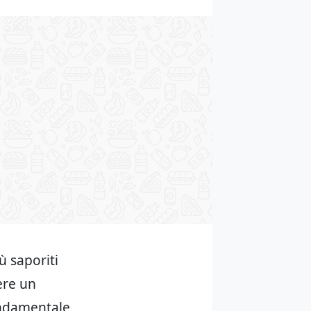
ù saporiti
ere un
ondamentale