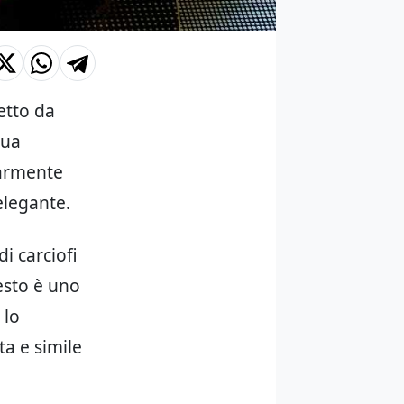
fetto da
sua
larmente
elegante.
di carciofi
esto è uno
 lo
ta e simile