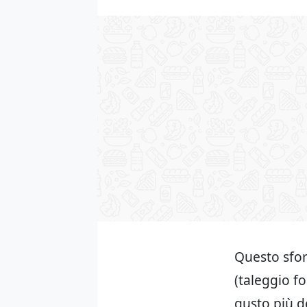
Questo sfo
(taleggio fo
gusto più d