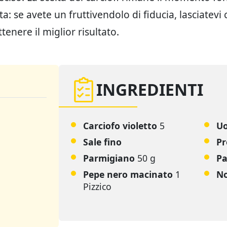
ita: se avete un fruttivendolo di fiducia, lasciatevi
ttenere il miglior risultato.
INGREDIENTI
Carciofo violetto
5
U
Sale fino
Pr
Parmigiano
50 g
Pa
Pepe nero macinato
1
N
Pizzico