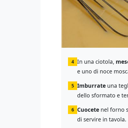
In una ciotola,
mes
4
e uno di noce mosc
Imburrate
una tegl
5
dello sformato e te
Cuocete
nel forno s
6
di servire in tavola.