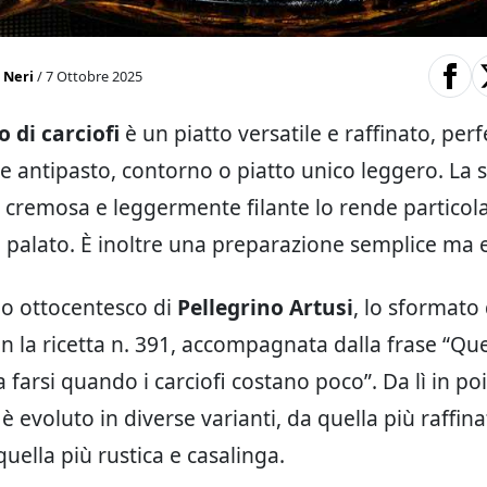
 Neri
/ 7 Ottobre 2025
 di carciofi
è un piatto versatile e raffinato, per
e antipasto, contorno o piatto unico leggero. La 
 cremosa e leggermente filante lo rende partico
l palato. È inoltre una preparazione semplice ma 
rio ottocentesco di
Pellegrino Artusi
, lo sformato 
 la ricetta n. 391, accompagnata dalla frase “Qu
farsi quando i carciofi costano poco”. Da lì in poi
è evoluto in diverse varianti, da quella più raffina
quella più rustica e casalinga.