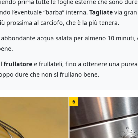
gliendo prima tutte le foglie esterne che sono dur
ando l’eventuale “barba” interna.
Tagliate
via gran
iù prossima al carciofo, che è la più tenera.
in abbondante acqua salata per almeno 10 minuti,
ene.
el
frullatore
e frullateli, fino a ottenere una purea
troppo dure che non si frullano bene.
6