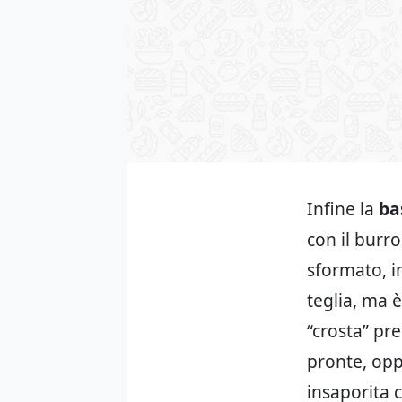
Infine la
ba
con il burro
sformato, i
teglia, ma 
“crosta” pr
pronte, opp
insaporita 