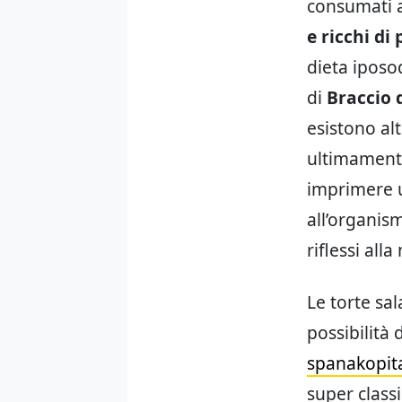
consumati a
e ricchi di
dieta iposo
di
Braccio 
esistono al
ultimamente
imprimere u
all’organis
riflessi all
Le torte sal
possibilità 
spanakopit
super class