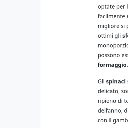
optate per l
facilmente 
migliore si
ottimi gli
s
monoporzion
possono ess
formaggio
.
Gli
spinaci
delicato, s
ripieno di t
dell’anno, d
con il gamb