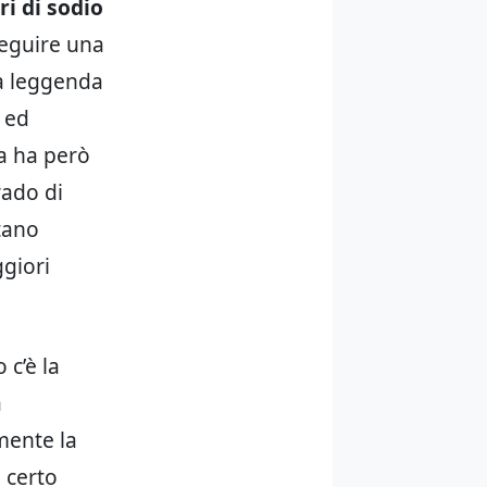
ri di sodio
seguire una
la leggenda
 ed
za ha però
rado di
tano
giori
 c’è la
a
amente la
 certo