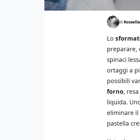
di
Rossella
Lo
sformato
preparare, 
spinaci les
ortaggi a pi
possibili var
forno
, res
liquida. Un
eliminare il
pastella cr