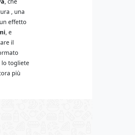
va
, che
tura , una
 un effetto
mi
, e
are il
formato
lo togliete
cora più