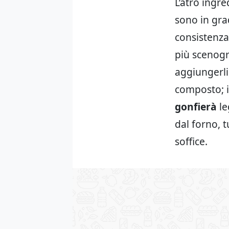
L’atro ingr
sono in gra
consistenz
più scenogr
aggiungerli
composto; i
gonfierà
le
dal forno, 
soffice.