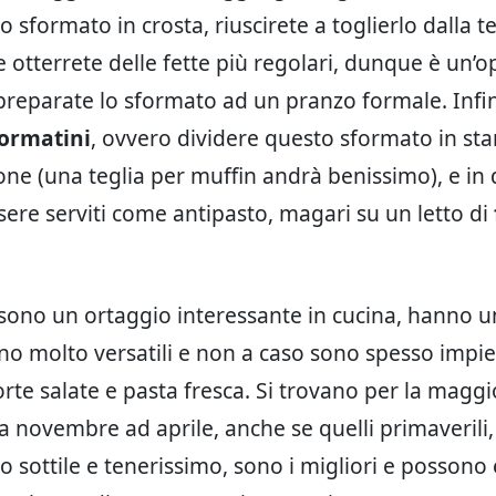
o sformato in crosta, riuscirete a toglierlo dalla te
e otterrete delle fette più regolari, dunque è un’
 preparate lo sformato ad un pranzo formale. Inf
formatini
, ovvero dividere questo sformato in st
e (una teglia per muffin andrà benissimo), e in
ere serviti come antipasto, magari su un letto di
sono un ortaggio interessante in cucina, hanno u
ono molto versatili e non a caso sono spesso impi
orte salate e pasta fresca. Si trovano per la maggi
a novembre ad aprile, anche se quelli primaverili,
o sottile e tenerissimo, sono i migliori e possono