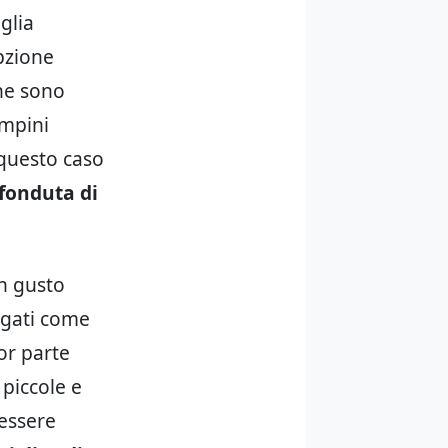
glia
opzione
ine sono
ampini
 questo caso
fonduta di
n gusto
egati come
or parte
 piccole e
 essere