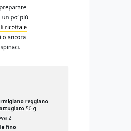
 preparare
, un po’ più
li ricotta e
ci o ancora
 spinaci.
rmigiano reggiano
attugiato
50 g
ova
2
le fino