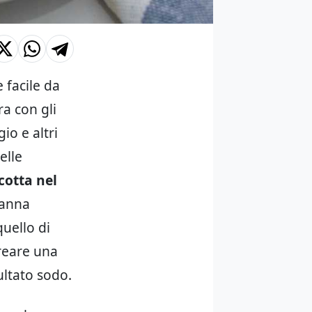
 facile da
a con gli
io e altri
elle
cotta nel
panna
quello di
creare una
ltato sodo.