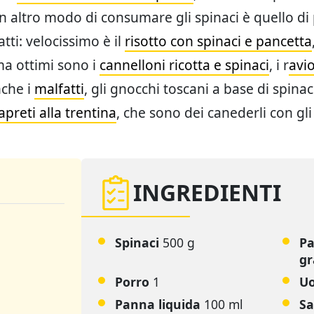
n altro modo di consumare gli spinaci è quello di
atti: velocissimo è il
risotto con spinaci e pancetta
a ottimi sono i
cannelloni ricotta e spinaci
, i r
avio
che i
malfatti
, gli gnocchi toscani a base di spina
preti alla trentina
, che sono dei canederli con gli
INGREDIENTI
Spinaci
500 g
Pa
gr
Porro
1
U
Panna liquida
100 ml
Sa