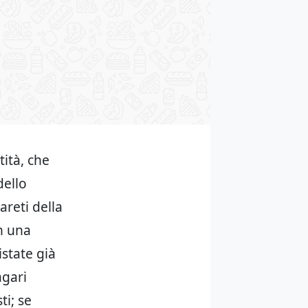
tità, che
dello
areti della
n una
state già
agari
ti; se