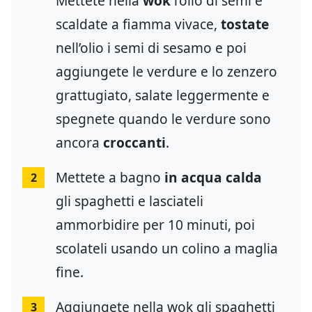
Mettete nella
wok
l’olio di semi e
scaldate a fiamma vivace,
tostate
nell’olio i semi di sesamo e poi
aggiungete le verdure e lo zenzero
grattugiato, salate leggermente e
spegnete quando le verdure sono
ancora
croccanti
.
Mettete a bagno
in acqua calda
2
gli spaghetti e lasciateli
ammorbidire per 10 minuti, poi
scolateli usando un colino a maglia
fine.
Aggiungete nella wok gli spaghetti
3