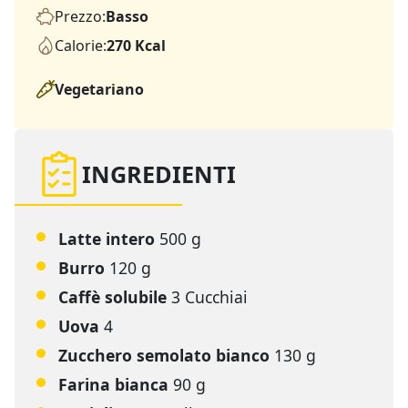
Prezzo:
Basso
Calorie:
270 Kcal
Vegetariano
INGREDIENTI
Latte intero
500 g
Burro
120 g
Caffè solubile
3 Cucchiai
Uova
4
Zucchero semolato bianco
130 g
Farina bianca
90 g