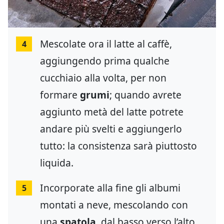
Mescolate ora il latte al caffè,
4
aggiungendo prima qualche
cucchiaio alla volta, per non
formare
grumi
; quando avrete
aggiunto metà del latte potrete
andare più svelti e aggiungerlo
tutto: la consistenza sarà piuttosto
liquida.
Incorporate alla fine gli albumi
5
montati a neve, mescolando con
una
spatola
, dal basso verso l’alto,