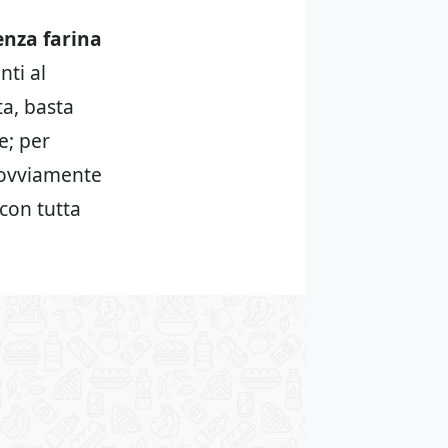
nza farina
nti al
ta, basta
e; per
a ovviamente
 con tutta