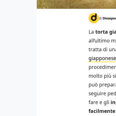
di
Dissapo
La
torta gi
all’ultimo m
tratta di u
giappones
procediment
molto più si
può prepar
seguire ped
fare e gli
in
facilmente 