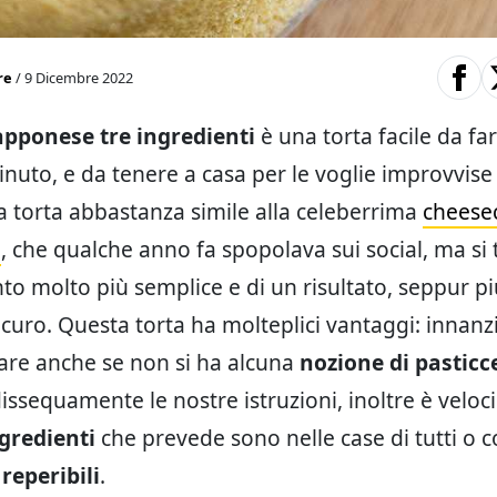
re
/ 9 Dicembre 2022
apponese tre ingredienti
è una torta facile da fa
inuto, e da tenere a casa per le voglie improvvise 
na torta abbastanza simile alla celeberrima
cheese
e
, che qualche anno fa spopolava sui social, ma si 
o molto più semplice e di un risultato, seppur p
curo. Questa torta ha molteplici vantaggi: innanzi
are anche se non si ha alcuna
nozione di pasticc
issequamente le nostre istruzioni, inoltre è veloc
gredienti
che prevede sono nelle case di tutti o
reperibili
.