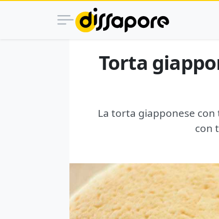
Torta giappon
La torta giapponese con t
con t