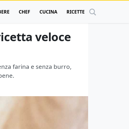
BERE
CHEF
CUCINA
RICETTE
ricetta veloce
enza farina e senza burro,
 bene.