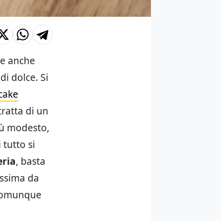
re anche
di dolce. Si
cake
tratta di un
iù modesto,
 tutto si
eria
, basta
issima da
 comunque