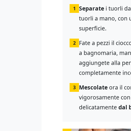
Separate
i tuorli d
1
tuorli a mano, con 
superficie.
Fate a pezzi il cioc
2
a bagnomaria, mant
aggiungete alla pen
completamente inc
Mescolate
ora il co
3
vigorosamente con 
delicatamente
dal 