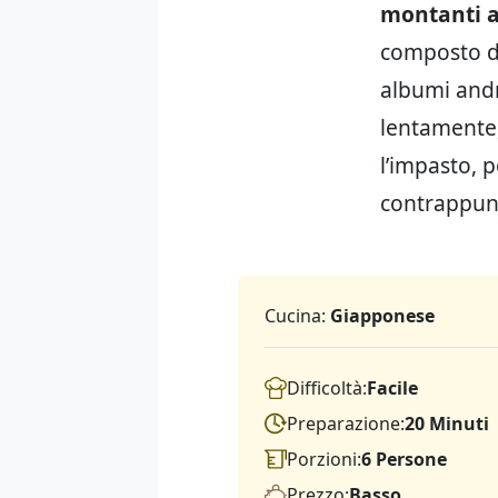
montanti a
composto di
albumi and
lentamente,
l’impasto, 
contrappunt
Cucina:
Giapponese
Difficoltà:
Facile
Preparazione:
20 Minuti
Porzioni:
6 Persone
Prezzo:
Basso