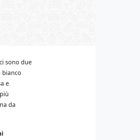
 ci sono due
o bianco
sa e
più
nna da
mi