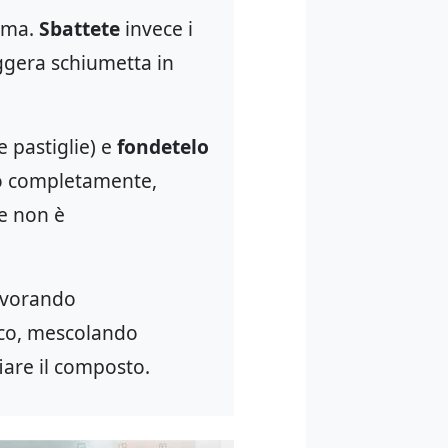
erma.
Sbattete
invece i
eggera schiumetta in
e pastiglie) e
fondetelo
to completamente,
e non è
lavorando
oco, mescolando
iare il composto.