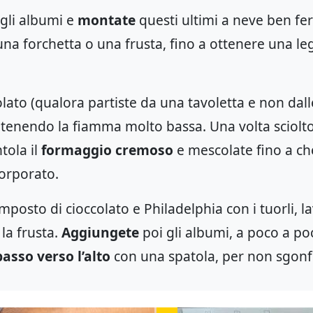
agli albumi e
montate
questi ultimi a neve ben f
una forchetta o una frusta, fino a ottenere una l
colato (qualora partiste da una tavoletta e non dall
enendo la fiamma molto bassa. Una volta sciol
tola il
formaggio cremoso
e mescolate fino a ch
orporato.
mposto di cioccolato e Philadelphia con i tuorli, 
la frusta.
Aggiungete
poi gli albumi, a poco a p
basso verso l’alto
con una spatola, per non sgonf