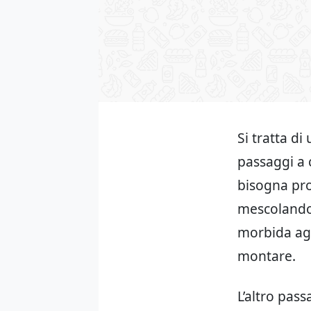
Si tratta di
passaggi a c
bisogna pr
mescolando
morbida agg
montare.
L’altro pass