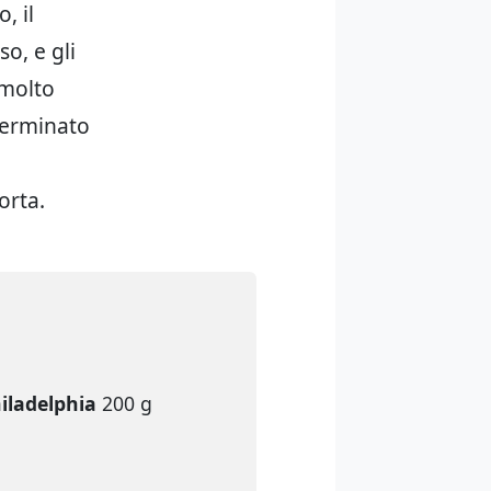
, il
o, e gli
 molto
terminato
orta.
iladelphia
200 g