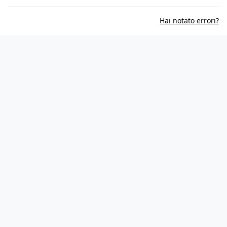
Hai notato errori?
Informativa sui cookie
Privacy Policy
Contatti
Lavora con noi
Aggiorna le impostazioni di tracciamento della pubblicità
IL NETWORK
Multiplayer
Movieplayer
Dissapore
Fidelity House