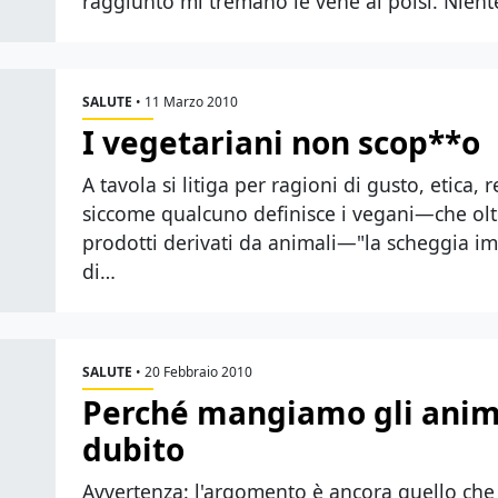
raggiunto mi tremano le vene ai polsi. Niente
SALUTE
•
11 Marzo 2010
I vegetariani non scop**o
A tavola si litiga per ragioni di gusto, etica, 
siccome qualcuno definisce i vegani—che ol
prodotti derivati da animali—"la scheggia imp
di…
SALUTE
•
20 Febbraio 2010
Perché mangiamo gli anima
dubito
Avvertenza: l'argomento è ancora quello che ha