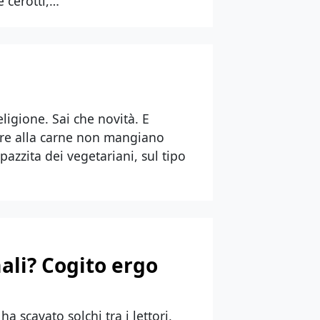
 cerotti,…
religione. Sai che novità. E
tre alla carne non mangiano
azzita dei vegetariani, sul tipo
li? Cogito ergo
 scavato solchi tra i lettori,