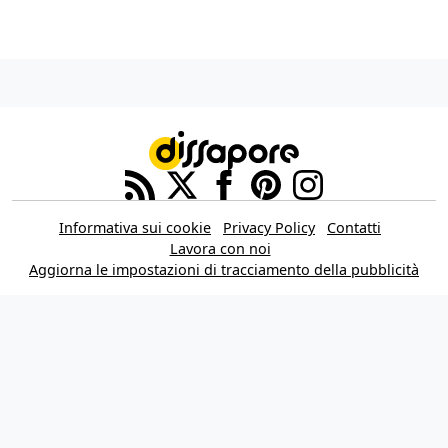
Informativa sui cookie
Privacy Policy
Contatti
Lavora con noi
Aggiorna le impostazioni di tracciamento della pubblicità
IL NETWORK
Multiplayer
Movieplayer
Dissapore
Fidelity House
The Great Pizza
Multiplayer Edizioni
© 2026 Dissapore.com è di proprietà della Dissapore Media S.r.l. a Socio
Unico, REA TR - 105943 – Piazza Europa, 19 – 05100 Terni (TR) Italy – P.IVA