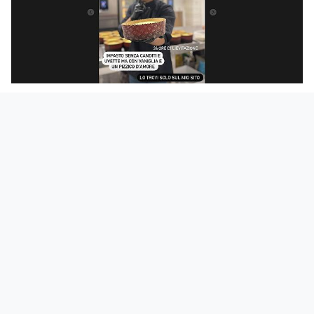
Insomma un follower desume che li faccia lui
uno per uno. Poi, però, ci siamo insospettiti
su quel “
Prodotto e confezionato in Italia
” che
capeggia nel suo shop online, e abbiamo
quindi contattato Francesco Aquila: è sua la
ricetta, ma la
produzione affidata a un
laboratorio
“
serio,
a norma Haccp
“.
Garantisce che l’etichetta riporta questa
informazione. Ok.