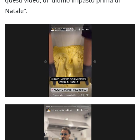
questi video, di “ultimo impasto prima di
Natale”.