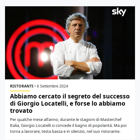
ristoranti con menu degustazione, ristoranti a buffet e
molto altro). Su Dissapore, tutto quello che
vorresti
sapere sui ristoranti
: da quelli poco costosi e
informali ai ristoranti stellati della Guida Michelin che
servono cibo raffinato e vini pregiati in un ambiente
formale.
RISTORANTI
•
6 Settembre 2024
Abbiamo cercato il segreto del successo
di Giorgio Locatelli, e forse lo abbiamo
trovato
Per qualche mese all'anno, durante le stagioni di Masterchef
Italia, Giorgio Locatelli si concede il bagno di popolarità. Ma poi
torna a lavorare, testa bassa e in silenzio, nel suo ristorante.