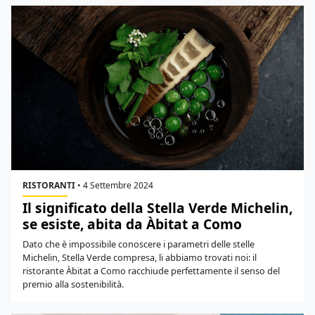
RISTORANTI
•
4 Settembre 2024
Il significato della Stella Verde Michelin,
se esiste, abita da Àbitat a Como
Dato che è impossibile conoscere i parametri delle stelle
Michelin, Stella Verde compresa, li abbiamo trovati noi: il
ristorante Àbitat a Como racchiude perfettamente il senso del
premio alla sostenibilità.