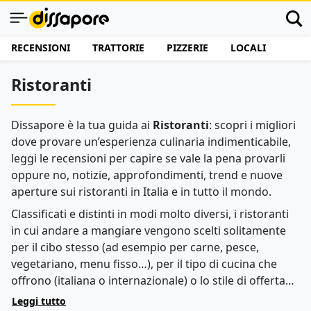
RECENSIONI
TRATTORIE
PIZZERIE
LOCALI
Ristoranti
Dissapore è la tua guida ai
Ristoranti
: scopri i migliori
dove provare un’esperienza culinaria indimenticabile,
leggi le recensioni per capire se vale la pena provarli
oppure no, notizie, approfondimenti, trend e nuove
aperture sui ristoranti in Italia e in tutto il mondo.
Classificati e distinti in modi molto diversi, i ristoranti
in cui andare a mangiare vengono scelti solitamente
per il cibo stesso (ad esempio per carne, pesce,
vegetariano, menu fisso…), per il tipo di cucina che
offrono (italiana o internazionale) o lo stile di offerta
(trattorie e osterie tradizionali, tapas bar, sushi bar,
Leggi tutto