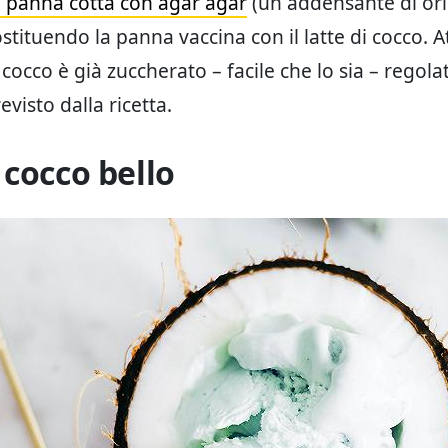
la panna cotta con agar agar
(un addensante di ori
ostituendo la panna vaccina con il latte di cocco. 
di cocco è già zuccherato – facile che lo sia – regola
visto dalla ricetta.
 cocco bello