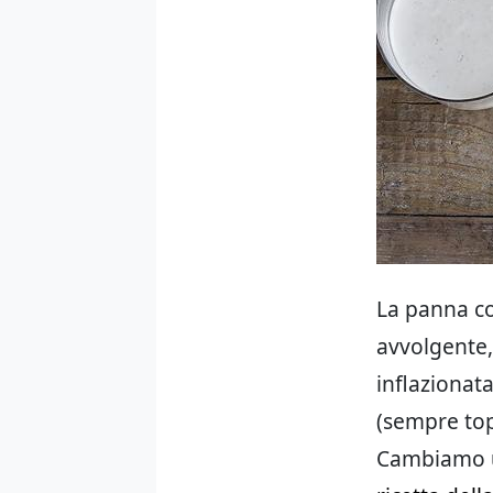
La panna co
avvolgente, 
inflazionata
(sempre top
Cambiamo un