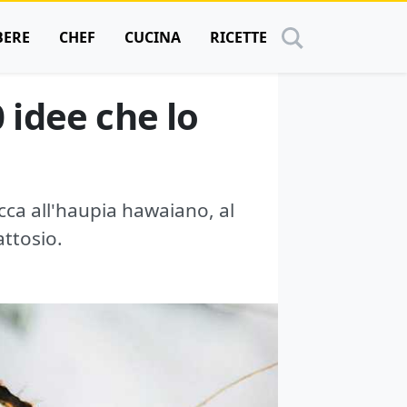
BERE
CHEF
CUCINA
RICETTE
0 idee che lo
occa all'haupia hawaiano, al
attosio.