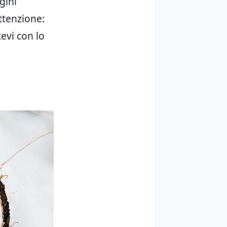
gini
Attenzione:
tevi con lo