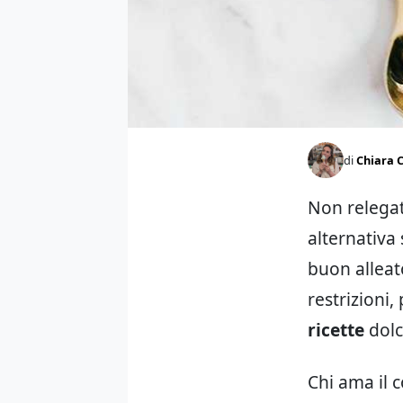
di
Chiara C
Non relegat
alternativa
buon alleat
restrizioni
ricette
dolc
Chi ama il 