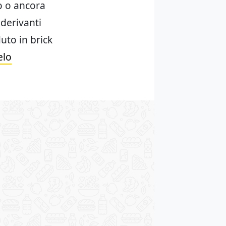
co o ancora
derivanti
duto in brick
elo