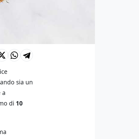
ice
uando sia un
 a
amo di
10
 ma