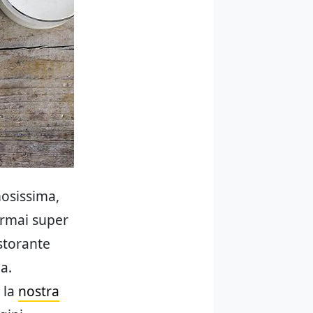
mosissima,
 ormai super
istorante
a.
 la
nostra