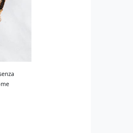
 senza
come