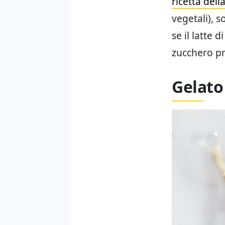
ricetta del
vegetali), s
se il latte 
zucchero pre
Gelato