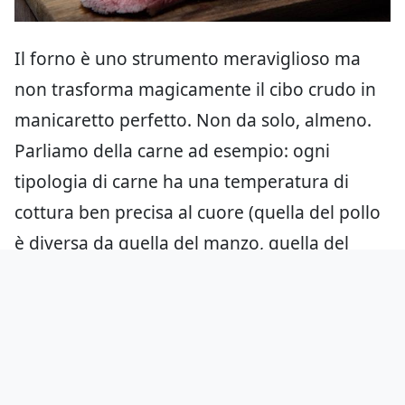
Il forno è uno strumento meraviglioso ma
non trasforma magicamente il cibo crudo in
manicaretto perfetto. Non da solo, almeno.
Parliamo della carne ad esempio: ogni
tipologia di carne ha una temperatura di
cottura ben precisa al cuore (quella del pollo
è diversa da quella del manzo, quella del
maiale è diversa ancora). Che faccia te un
roast beef
, una bassa temperatura, un
filetto
alla Wellington
, un
reverse searing
, un
semplice arrosto, usate il termometro a
sonda oppure analogico (quelli che hanno il