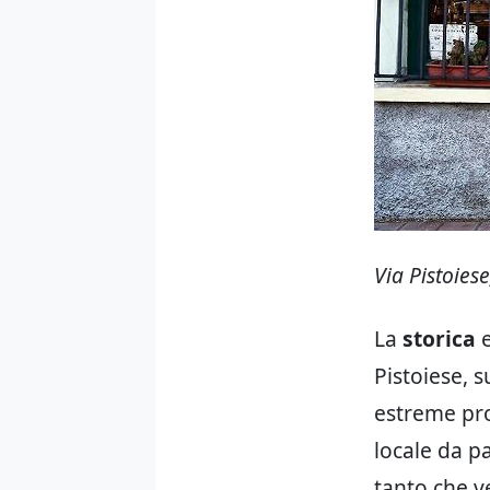
Via Pistoies
La
storica
e
Pistoiese, 
estreme prop
locale da p
tanto che ve