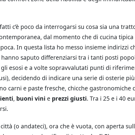
fatti c’è poco da interrogarsi su cosa sia una tratt
contemporanea, dal momento che di cucina tipica r
 poca. In questa lista ho messo insieme indirizzi ch
 hanno saputo differenziarsi tra i tanti posti popo
o gli esosi e a volte sopravvalutati punti di riferim
usi), decidendo di indicare una serie di osterie pi
o carni e paste fresche, chicche gastronomiche d
ienti
,
buoni vini
e
prezzi giusti
. Tra i 25 e i 40 eu
rsi.
 città (o andateci), ora che è vuota, con aperta su