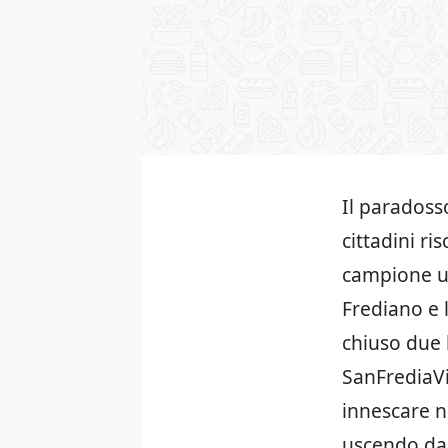
Il paradosso
cittadini ri
campione un
Frediano e 
chiuso due l
SanFrediaVi
innescare n
uscendo dall