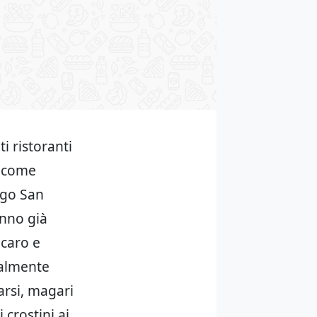
i ristoranti
e come
rgo San
anno già
 caro e
nalmente
arsi, magari
 crostini ai