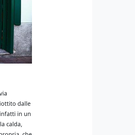
via
ottito dalle
nfatti in un
la calda,
 propria, che