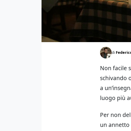
di
Federico
Non facile 
schivando o
a un’insegn
luogo più au
Per non del
un annetto 