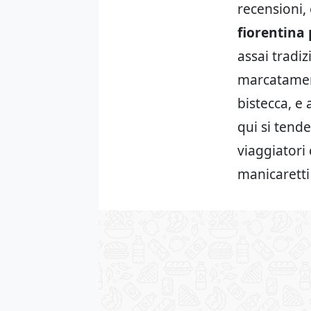
recensioni,
fiorentina 
assai tradi
marcatament
bistecca, e 
qui si tend
viaggiatori 
manicaretti