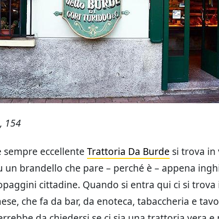
e, 154
 sempre eccellente
Trattoria Da Burde
si trova in 
su un brandello che pare – perché è – appena inghi
aggini cittadine. Quando si entra qui ci si trova i
aese, che fa da bar, da enoteca, tabaccheria e tavo
rrebbe da chiedersi se ci sia una trattoria vera e