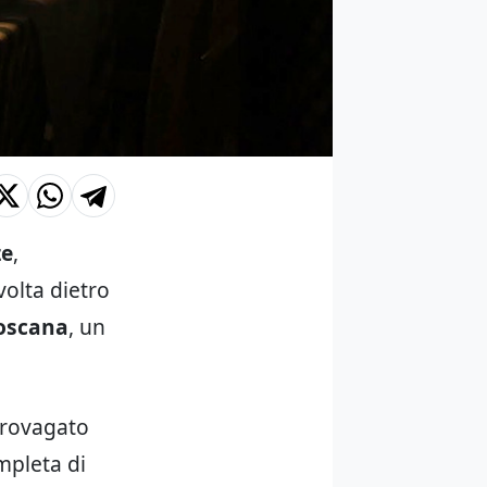
ze
,
volta dietro
toscana
, un
girovagato
mpleta di