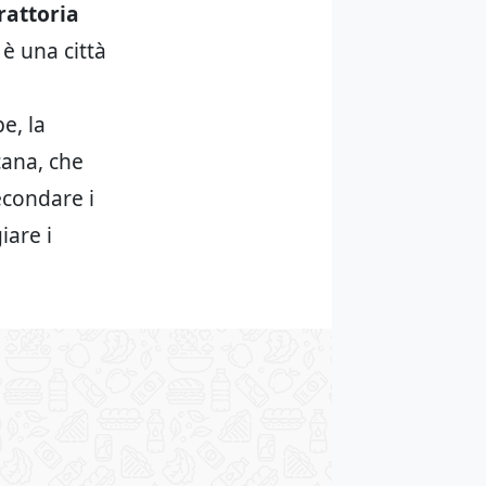
rattoria
 è una città
e, la
cana, che
econdare i
iare i