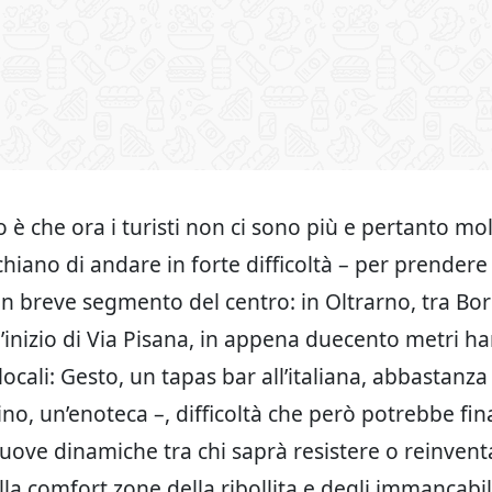
 è che ora i turisti non ci sono più e pertanto molt
schiano di andare in forte difficoltà – per prender
 breve segmento del centro: in Oltrarno, tra Bo
l’inizio di Via Pisana, in appena duecento metri h
ocali: Gesto, un tapas bar all’italiana, abbastanza
no, un’enoteca –, difficoltà che però potrebbe fi
uove dinamiche tra chi saprà resistere o reinvent
a comfort zone della ribollita e degli immancabili