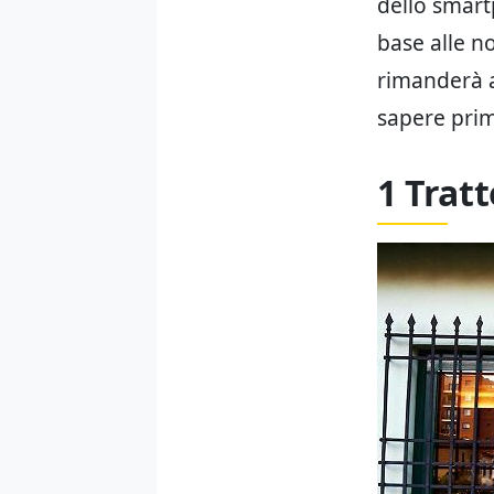
dello smart
base alle no
rimanderà a
sapere prim
1 Trat