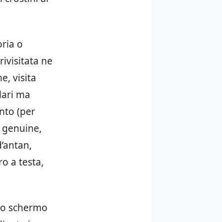
oria o
ivisitata ne
e, visita
lari ma
ento (per
ù genuine,
’antan,
ro a testa,
llo schermo