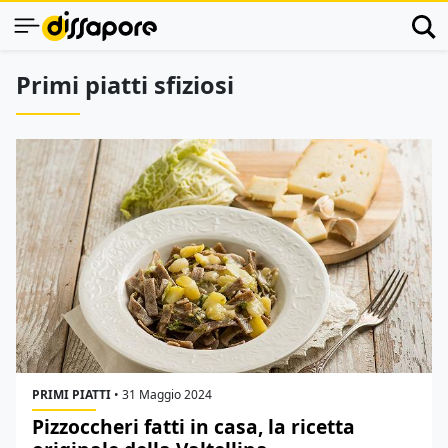
Primi piatti sfiziosi
PRIMI PIATTI
•
31 Maggio 2024
Pizzoccheri fatti in casa, la ricetta