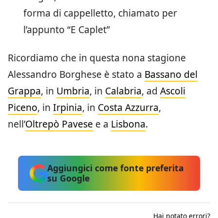
forma di cappelletto, chiamato per
l’appunto “E Caplet”
Ricordiamo che in questa nona stagione
Alessandro Borghese è stato a
Bassano del
Grappa
, in
Umbria
, in
Calabria
, ad
Ascoli
Piceno
, in
Irpinia
, in
Costa Azzurra
,
nell’
Oltrepò Pavese
e a
Lisbona
.
Aggiungici come fonte preferita
su Google
Hai notato errori?