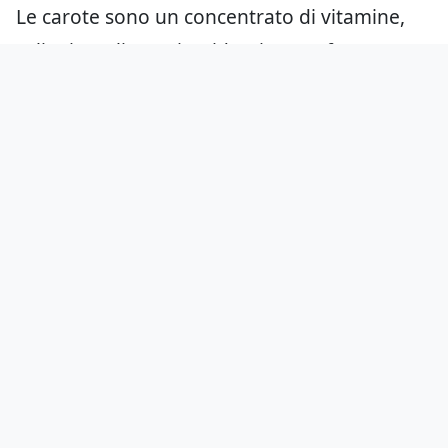
Le carote sono un concentrato di vitamine,
sali minerali e antiossidanti e, per fortuna,
rientrano tra le verdure che i bambini
mangiano senza problemi. Però i dolci sono
più buoni, soprattutto se con l’aggiunta di
cioccolato o creme varie. Unite le due cose e
il gioco è fatto: ecco una serie di
ricette di
torte con le carote
per accontentare non solo
i più piccoli.
Aggiungici come fonte preferita
su Google