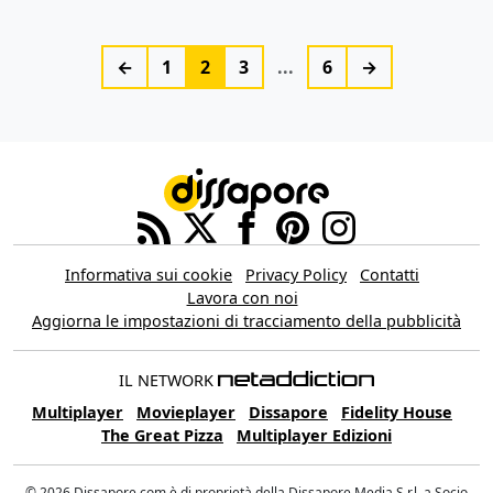
←
1
2
3
...
6
→
Informativa sui cookie
Privacy Policy
Contatti
Lavora con noi
Aggiorna le impostazioni di tracciamento della pubblicità
IL NETWORK
Multiplayer
Movieplayer
Dissapore
Fidelity House
The Great Pizza
Multiplayer Edizioni
© 2026 Dissapore.com è di proprietà della Dissapore Media S.r.l. a Socio