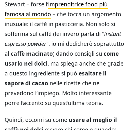
Stewart – forse l’
imprenditrice food più
famosa al mondo
– che tocca un argomento
inusuale: il caffè in pasticceria. Non solo si
sofferma sul caffè (lei invero parla di “
instant
espresso powder
“, io mi dedicherò soprattutto
al
caffè macinato
) dando consigli su
come
usarlo nei dolci
, ma spiega anche che grazie
a questo ingrediente si può
esaltare il
sapore di cacao
nelle ricette che ne
prevedono l’impiego. Molto interessante
porre l’accento su quest’ultima teoria.
Quindi, eccomi su come
usare al meglio il
caffè nei dolci
ovvero chi come e quando: