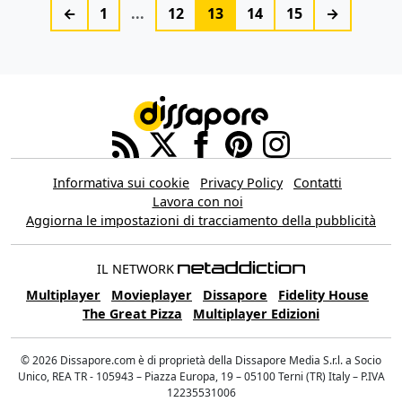
←
1
...
12
13
14
15
→
Informativa sui cookie
Privacy Policy
Contatti
Lavora con noi
Aggiorna le impostazioni di tracciamento della pubblicità
IL NETWORK
Multiplayer
Movieplayer
Dissapore
Fidelity House
The Great Pizza
Multiplayer Edizioni
© 2026 Dissapore.com è di proprietà della Dissapore Media S.r.l. a Socio
Unico, REA TR - 105943 – Piazza Europa, 19 – 05100 Terni (TR) Italy – P.IVA
12235531006