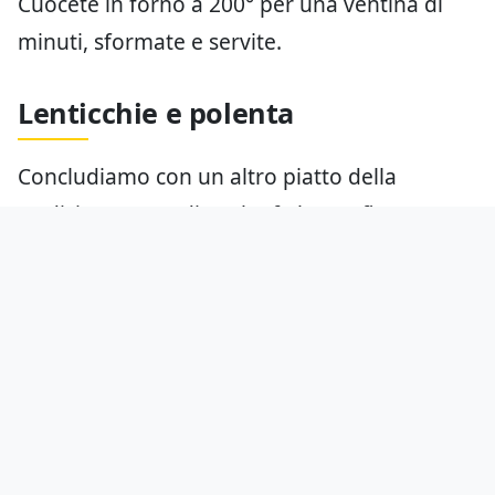
Cuocete in forno a 200° per una ventina di
minuti, sformate e servite.
Lenticchie e polenta
Concludiamo con un altro piatto della
tradizione contadina che fa la sua figura
anche in una cena elegante. Preparate la
polenta facendo attenzione a non compiere
errori
, fatela solidificare e raffreddare e
tagliatela a fettine. Accompagnatela con
lenticchie in umido (bianche o col pomodoro)
un calice di vino e non avrete bisogno di
altro.